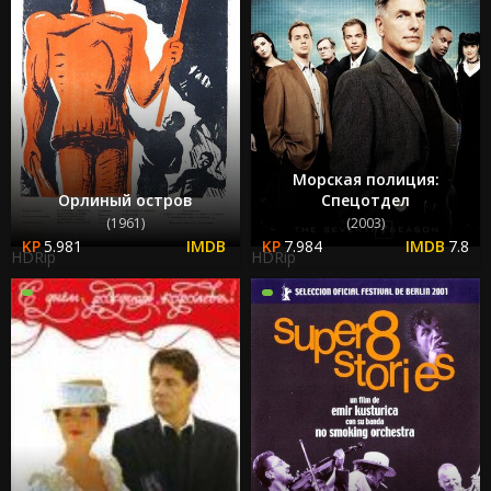
Морская полиция:
Орлиный остров
Спецотдел
(1961)
(2003)
5.981
7.984
7.8
HDRip
HDRip