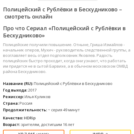
Полицейский с Рублёвки в Бескудниково –
смотреть онлайн
Про что Сериал «Полицейский с Рублёвки в
Бескудниково»
Полицейские получили повышение. Отныне, Гриша Измайлов -
начальник оперов, Мухич - руководитель следственной группы, а
возглавляет весь отдел подполковник Яковлев. Радость
полицейских быстро проходит, когда они узнают, что работать
им придется не в сытой Барвихе, а в обычном московском ОМВД
района Бескудниково.
Название (RU):
Полицейский с Рублёвки в Бескудниково
Год выхода:
2017
Режиссер:
Илья Куликов
Страна:
Россия
Продолжительность:
~ серия 49 минут
Качество:
HDRip
Возраст:
зрителям, достигшим 16 лет