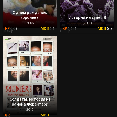
С днем рождения,
королева!
Истории на супер 8
(2006)
(2001)
6.69
6.1
6.631
6.5
HDRip
HDRip
Солдаты. История из
района Ферентари
(2017)
6.3