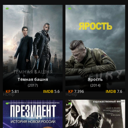
Тёмная башня
Ярость
(2017)
(2014)
5.81
5.6
7.396
7.6
HDRip
HDRip