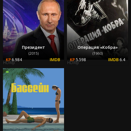
Президент
Операция «Кобра»
(2015)
(1960)
6.984
5.598
6.4
HDRip
HDRip