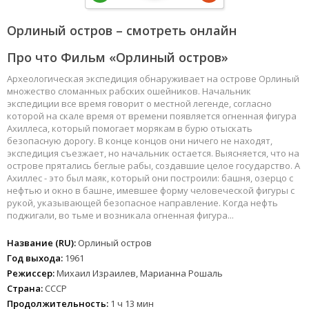
Орлиный остров – смотреть онлайн
Про что Фильм «Орлиный остров»
Археологическая экспедиция обнаруживает на острове Орлиный
множество сломанных рабских ошейников. Начальник
экспедиции все время говорит о местной легенде, согласно
которой на скале время от времени появляется огненная фигура
Ахиллеса, который помогает морякам в бурю отыскать
безопасную дорогу. В конце концов они ничего не находят,
экспедиция съезжает, но начальник остается. Выясняется, что на
острове прятались беглые рабы, создавшие целое государство. А
Ахиллес - это был маяк, который они построили: башня, озерцо с
нефтью и окно в башне, имевшее форму человеческой фигуры с
рукой, указывающей безопасное направление. Когда нефть
поджигали, во тьме и возникала огненная фигура...
Название (RU):
Орлиный остров
Год выхода:
1961
Режиссер:
Михаил Израилев, Марианна Рошаль
Страна:
СССР
Продолжительность:
1 ч 13 мин