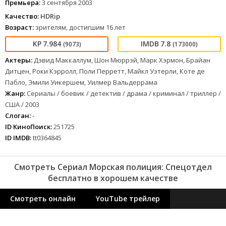
Премьера:
3 сентября 2003
Качество:
HDRip
Возраст:
зрителям, достигшим 16 лет
7.984
7.8
(9073)
(173000)
Актеры:
Дэвид Маккаллум, Шон Мюррэй, Марк Хэрмон, Брайан
Дитцен, Роки Кэрролл, Поли Перретт, Майкл Уэтерли, Коте де
Пабло, Эмили Уикершем, Уилмер Вальдеррама
Жанр:
Сериалы / боевик / детектив / драма / криминал / триллер /
США / 2003
Слоган:
-
ID КиноПоиск:
251725
ID IMDB:
tt0364845
Смотреть Сериал Морская полиция: Спецотдел
бесплатно в хорошем качестве
Смотреть онлайн
YouTube трейлер