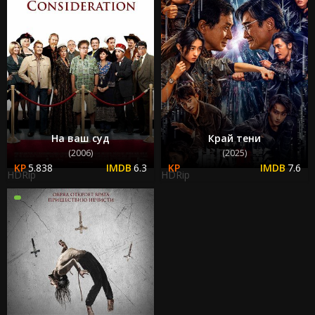
На ваш суд
Край тени
(2006)
(2025)
5.838
6.3
7.6
HDRip
HDRip