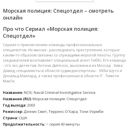
Морская полиция: Спецотдел – смотреть
онлайн
Про что Сериал «Морская полиция:
Спецотдел»
Сериал о приключениях команды профессиональных
спецагентов. Их миссия - расследовать преступления, которые
каким-то образом связаны со служащими морской пехоты. Группу
следователей возглавляет специальный агент Гиббс. Его команда
- это экс-детектив Энтони ДиНоззо, выхоженка из Моссад - Зива
Давид, специалисты в области судмедэкспертизы - Эбби Шуто и
Дональд Маллард, а также профессионал в области IT - Тимоти
МакГи.
Название:
NCIS: Naval Criminal Investigative Service
Название (RU):
Морская полиция: Спецотдел
Год выхода:
2003
Режиссер:
Дэннис Смит, Терренс О'Хара, Тони Уормби
Страна:
США
Продолжительность:
~ серия 43 минуты