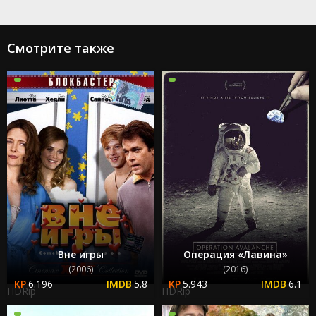
Смотрите также
Вне игры
Операция «Лавина»
(2006)
(2016)
6.196
5.8
5.943
6.1
HDRip
HDRip