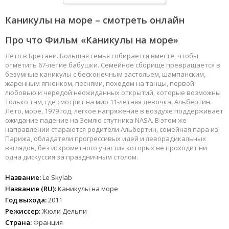
Каникулы на море – смотреть онлайн
Про что Фильм «Каникулы на море»
Лето в Бретани. Большая семья собирается вместе, чтобы
отметить 67-летие бабушки. Семейное сборище превращается в
безумные каникулы с бесконечным застольем, шампанским,
жаренным ягненком, песнями, походом на танцы, первой
любовью и чередой неожиданных открытий, которые возможны
только там, где смотрит на мир 11-летняя девочка, Альбертин.
Лето, море, 1979 год, легкое напряжение в воздухе поддерживает
ожидание падение на Землю спутника NASA. В этом же
направлении стараются родители Альбертин, семейная пара из
Парижа, обладатели прогрессивых идей и леворадикальных
взглядов, без искрометного участия которых не проходит ни
одна дискуссия за праздничным столом.
Название:
Le Skylab
Название (RU):
Каникулы на море
Год выхода:
2011
Режиссер:
Жюли Дельпи
Страна:
Франция