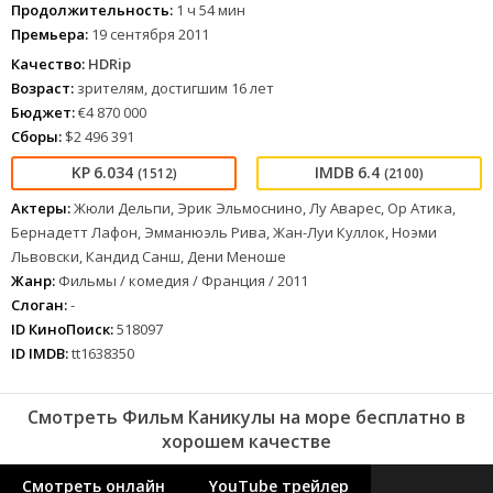
Продолжительность:
1 ч 54 мин
Премьера:
19 сентября 2011
Качество:
HDRip
Возраст:
зрителям, достигшим 16 лет
Бюджет:
€4 870 000
Сборы:
$2 496 391
6.034
6.4
(1512)
(2100)
Актеры:
Жюли Дельпи, Эрик Эльмоснино, Лу Аварес, Ор Атика,
Бернадетт Лафон, Эмманюэль Рива, Жан-Луи Куллок, Ноэми
Львовски, Кандид Санш, Дени Меноше
Жанр:
Фильмы / комедия / Франция / 2011
Слоган:
-
ID КиноПоиск:
518097
ID IMDB:
tt1638350
Смотреть Фильм Каникулы на море бесплатно в
хорошем качестве
Смотреть онлайн
YouTube трейлер