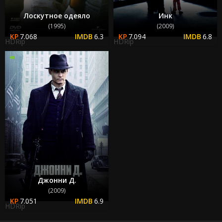
Лоскутное одеяло
Инк
(1995)
(2009)
7.068
6.3
7.094
6.8
HDRip
HDRip
Джонни Д.
(2009)
7.051
6.9
HDRip