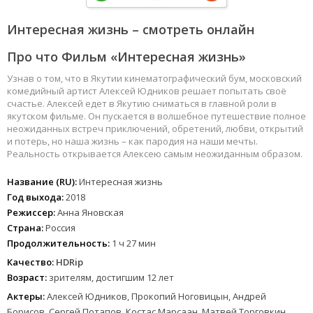
Интересная жизнь – смотреть онлайн
Про что Фильм «Интересная жизнь»
Узнав о том, что в Якутии кинематографический бум, московский
комедийный артист Алексей Юдников решает попытать своё
счастье. Алексей едет в Якутию сниматься в главной роли в
якутском фильме. Он пускается в волшебное путешествие полное
неожиданных встреч приключений, обретений, любви, открытий
и потерь, но наша жизнь – как пародия на наши мечты.
Реальность открывается Алексею самым неожиданным образом.
Название (RU):
Интересная жизнь
Год выхода:
2018
Режиссер:
Анна Яновская
Страна:
Россия
Продолжительность:
1 ч 27 мин
Качество:
HDRip
Возраст:
зрителям, достигшим 12 лет
Актеры:
Алексей Юдников, Прокопий Ноговицын, Андрей
Борисов, Сергей Потапов, Костас Марсаан, Матвей Торговкин,