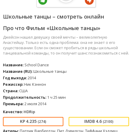
Школьные танцы – смотреть онлайн
Про что Фильм «Школьные танцы»
Джейсон нашел девушку своей мечты – великолепную
Анастейшу. Только есть одна проблема: она не знает о его
существовании. Если он сможет пробиться в ряды школьной
танцевальной команды, то он получит шанс познакомиться с ней.
Название:
School Dance
Название (RU):
Школьные танцы
Год выхода:
2014
Режиссер:
Ник Кэннон
Страна:
США
Продолжительность:
1 ч 25 мин
Премьера:
2 июля 2014
Качество:
HDRip
4.235
4.6
(274)
(2100)
Актеры:
Патрик Варбертон, Пит Дэвидсон, Тиффани Хэддиш,