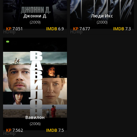
Джонни Д.
Люди Икс
(2009)
(2000)
7.051
6.9
7.677
7.3
HDRip
HDRip
Вавилон
(2006)
7.562
7.5
HDRip