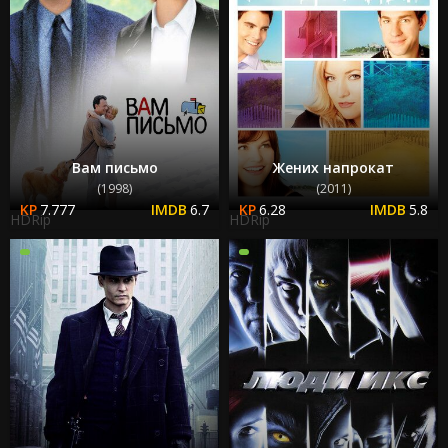
Вам письмо
Жених напрокат
(1998)
(2011)
7.777
6.7
6.28
5.8
HDRip
HDRip