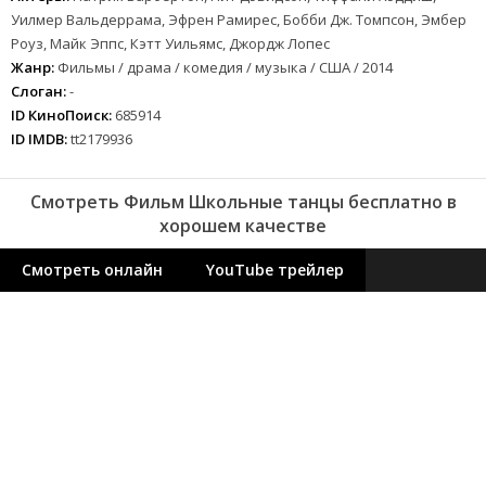
Уилмер Вальдеррама, Эфрен Рамирес, Бобби Дж. Томпсон, Эмбер
Роуз, Майк Эппс, Кэтт Уильямс, Джордж Лопес
Жанр:
Фильмы / драма / комедия / музыка / США / 2014
Слоган:
-
ID КиноПоиск:
685914
ID IMDB:
tt2179936
Смотреть Фильм Школьные танцы бесплатно в
хорошем качестве
Смотреть онлайн
YouTube трейлер