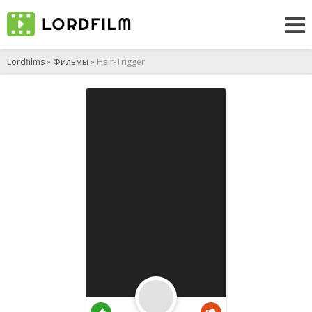
Lordfilms
»
Фильмы
» Hair-Trigger