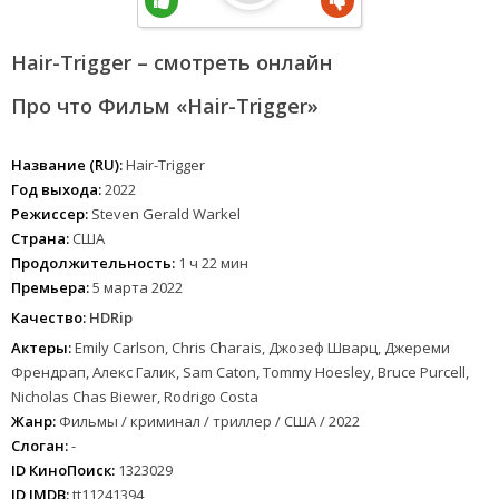
Hair-Trigger – смотреть онлайн
Про что Фильм «Hair-Trigger»
Название (RU):
Hair-Trigger
Год выхода:
2022
Режиссер:
Steven Gerald Warkel
Страна:
США
Продолжительность:
1 ч 22 мин
Премьера:
5 марта 2022
Качество:
HDRip
Актеры:
Emily Carlson, Chris Charais, Джозеф Шварц, Джереми
Френдрап, Алекс Галик, Sam Caton, Tommy Hoesley, Bruce Purcell,
Nicholas Chas Biewer, Rodrigo Costa
Жанр:
Фильмы / криминал / триллер / США / 2022
Слоган:
-
ID КиноПоиск:
1323029
ID IMDB:
tt11241394