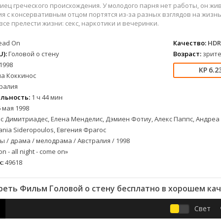
вестерн
СССР
Беларусь
1952
1990
лиец греческого происхождения. У молодого парня нет работы, он жи
военный
Австралия
Бельгия
1953
1997
я с консервативным отцом портятся из-за разных взглядов на жизнь.
все прелести жизни: секс, наркотики и вечеринки.
детектив
Австрия
Бразилия
1954
1998
документальный
Аргентина
Великобритания
1955
1999
ead On
Качество:
HDR
лых
драма
Афганистан
Венесуэла
1956
2000
):
Головой о стену
Возраст:
зрите
1998
альный
история
Беларусь
Германия
1957
2001
6.2
на Коккинос
комедия
Бельгия
Дания
1959
2002
ралия
криминал
Болгария
Китай
1960
2003
льность:
1 ч 44 мин
мелодрама
Бразилия
Корея Южная
1961
2004
 мая 1998
етражка
мюзикл
Великобритания
Мексика
1962
2005
с Димитриадес, Елена Менделис, Дэмиен Фотиу, Алекс Паппс, Андреа М
приключения
Венгрия
Перу
1963
2006
ania Sideropoulos, Евгения Фрагос
 / драма / мелодрама / Австралия / 1998
а
семейный
Гвинея
Польша
1965
2007
on - all night - come on»
спорт
Германия (ГДР)
Португалия
1966
2008
:
49618
триллер
Германия (ФРГ)
Сингапур
1967
2009
ния
ужасы
Гонконг
Тайвань
1968
2010
еть Фильм Головой о стену бесплатно в хорошем ка
фантастика
Греция
Турция
1969
2011
фэнтези
Дания
Франция
1970
2012
Свет
музыка
Египет
Хорватия
1971
2013