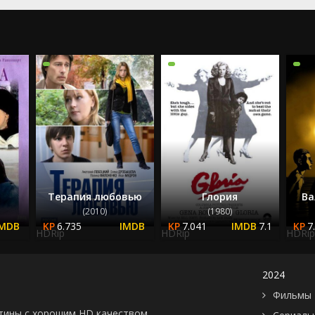
2023
2024
2025
Терапия любовью
Глория
Ва
(2010)
(1980)
6.735
7.041
7.1
7
HDRip
HDRip
HDRip
2024
Фильмы 
картины с хорошим HD качеством.