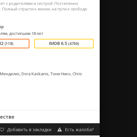
вёт с родителями и сестрой. Постепенно
 Полный страсти к жизни, на пути к свободе
ip
лям, достигшим 18 лет
32
6.5
(118)
(4700)
енделис, Dora Kaskanis, Тони Нико, Chris
честве
Добавить в закладки
Есть жалоба?