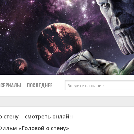
СЕРИАЛЫ
ПОСЛЕДНЕЕ
о стену – смотреть онлайн
я
биография
Россия
Австралия
1950
1973
боевик
США
Аргентина
1951
1984
Фильм «Головой о стену»