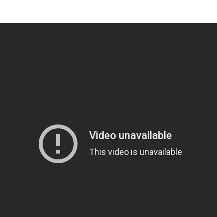
Таиланд
1989
Тайвань
1990
Турция
1991
Узбекистан
1992
Украина
1993
Филиппины
1994
Финляндия
1995
Франция
1996
Чехия
1997
Чехословакия
1998
Чили
1999
Швейцария
2000
Швеция
2001
Эстония
2002
ЮАР
2003
Югославия
2004
Югославия (ФР)
2005