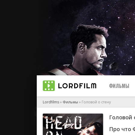
ФИЛЬМЫ
Lordfilms
»
Фильмы
» Головой о стену
Головой 
биографи
боевик
Про что 