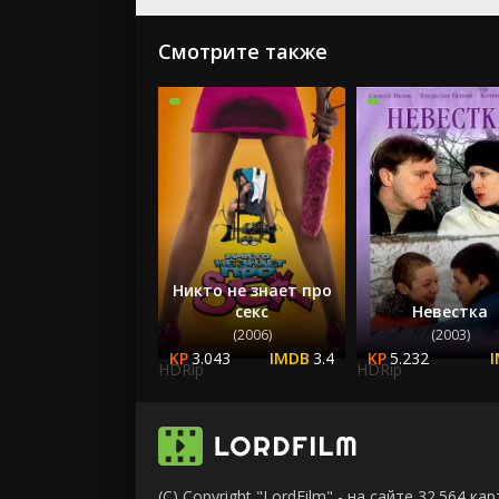
Смотрите также
Никто не знает про
секс
Невестка
(2006)
(2003)
3.043
3.4
5.232
HDRip
HDRip
(C) Copyright "LordFilm" - на сайте 32.564 