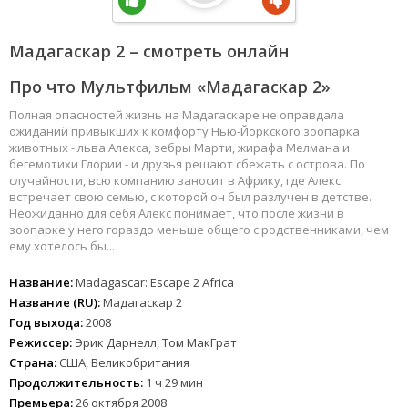
Мадагаскар 2 – смотреть онлайн
Про что Мультфильм «Мадагаскар 2»
Полная опасностей жизнь на Мадагаскаре не оправдала
ожиданий привыкших к комфорту Нью-Йоркского зоопарка
животных - льва Алекса, зебры Марти, жирафа Мелмана и
бегемотихи Глории - и друзья решают сбежать с острова. По
случайности, всю компанию заносит в Африку, где Алекс
встречает свою семью, с которой он был разлучен в детстве.
Неожиданно для себя Алекс понимает, что после жизни в
зоопарке у него гораздо меньше общего с родственниками, чем
ему хотелось бы...
Название:
Madagascar: Escape 2 Africa
Название (RU):
Мадагаскар 2
Год выхода:
2008
Режиссер:
Эрик Дарнелл, Том МакГрат
Страна:
США, Великобритания
Продолжительность:
1 ч 29 мин
Премьера:
26 октября 2008