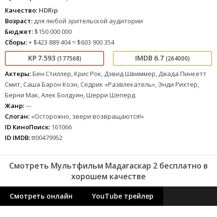
Качество:
HDRip
Возраст:
для любой зрительской аудитории
Бюджет:
$150 000 000
Сборы:
+ $423 889 404 = $603 900 354
7.593
6.7
(177568)
(264000)
Актеры:
Бен Стиллер, Крис Рок, Дэвид Швиммер, Джада Пинкетт
Смит, Саша Барон Коэн, Седрик «Развлекатель», Энди Рихтер,
Берни Мак, Алек Болдуин, Шерри Шеперд
Жанр:
---
Слоган:
«Осторожно, звери возвращаются!»
ID КиноПоиск:
161066
ID IMDB:
tt00479952
Смотреть Мультфильм Мадагаскар 2 бесплатно в
хорошем качестве
Смотреть онлайн
YouTube трейлер