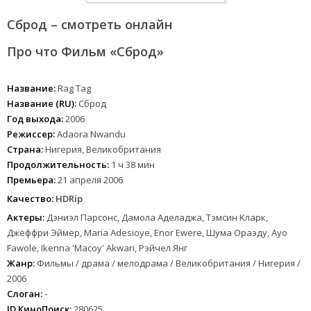
Сброд – смотреть онлайн
Про что Фильм «Сброд»
Название:
Rag Tag
Название (RU):
Сброд
Год выхода:
2006
Режиссер:
Adaora Nwandu
Страна:
Нигерия, Великобритания
Продолжительность:
1 ч 38 мин
Премьера:
21 апреля 2006
Качество:
HDRip
Актеры:
Дэниэл Парсонс, Дамола Аделаджа, Тэмсин Кларк,
Джеффри Эймер, Maria Adesioye, Enor Ewere, Шума Ораэду, Ayo
Fawole, Ikenna 'Macoy' Akwari, Рэйчел Янг
Жанр:
Фильмы / драма / мелодрама / Великобритания / Нигерия /
2006
Слоган:
-
ID КиноПоиск:
280625