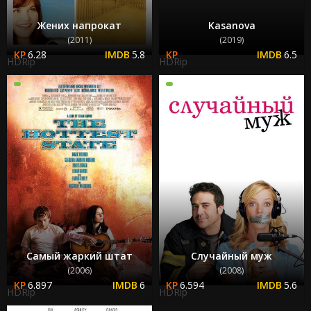
Жених напрокат
Kasanova
(2011)
(2019)
6.28
5.8
6.5
HDRip
HDRip
Самый жаркий штат
Случайный муж
(2006)
(2008)
6.897
6
6.594
5.6
HDRip
HDRip