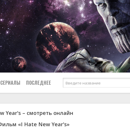
СЕРИАЛЫ
ПОСЛЕДНЕЕ
ew Year's – смотреть онлайн
я
биография
Россия
Австралия
1950
1973
боевик
США
Аргентина
1951
1984
Фильм «I Hate New Year's»