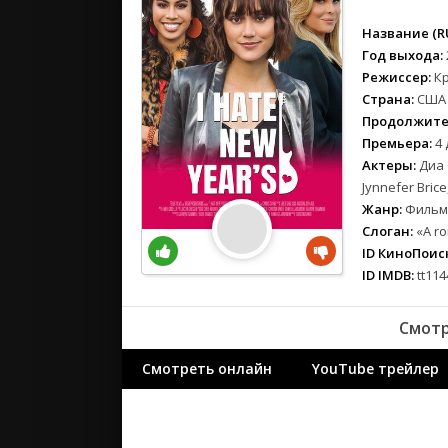
вестерн
военный
Название (RU
детектив
Год выхода:
Режиссер:
К
детский
Страна:
США
для взрос
Продолжите
документ
Премьера:
4 
история
Актеры:
Диа 
драма
Jynnefer Bric
Жанр:
Фильмы
комедия
Слоган:
«A ro
коротком
ID КиноПоиск
криминал
ID IMDB:
tt114
мелодрам
музыка
Смотр
мюзикл
приключе
Смотреть онлайн
YouTube трейлер
семейный
спорт
триллер