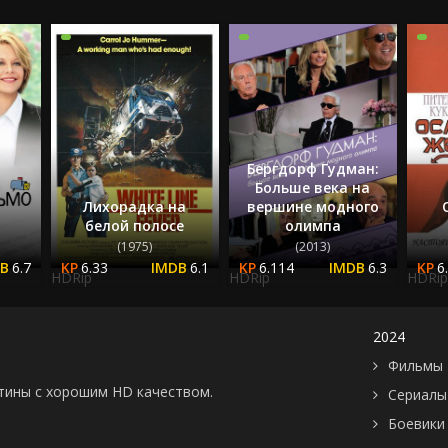
2023
2024
2025
Бергдорф Гудман:
Больше века на
Лихорадка на
вершине модного
белой полосе
олимпа
(1975)
(2013)
6.7
6.33
6.1
6.114
6.3
6
HDRip
HDRip
HDRip
2024
Фильмы 
картины с хорошим HD качеством.
Сериалы
Боевики