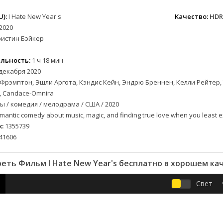
вестерн
СССР
Беларусь
1952
1990
военный
Австралия
Бельгия
1953
1997
):
I Hate New Year's
Качество:
HDR
детектив
Австрия
Бразилия
1954
1998
2020
ристин Бэйкер
документальный
Аргентина
Великобритания
1955
1999
лых
драма
Афганистан
Венесуэла
1956
2000
льность:
1 ч 18 мин
альный
история
Беларусь
Германия
1957
2001
декабря 2020
комедия
Бельгия
Дания
1959
2002
Фрэмптон, Эшли Аргота, Кэндис Кейн, Эндрю Бреннен, Келли Рейтер, Та
криминал
Болгария
Китай
1960
2003
e, Candace-Omnira
 / комедия / мелодрама / США / 2020
мелодрама
Бразилия
Корея Южная
1961
2004
mantic comedy about music, magic, and finding true love when you least ex
етражка
мюзикл
Великобритания
Мексика
1962
2005
:
1355739
приключения
Венгрия
Перу
1963
2006
41606
а
семейный
Гвинея
Польша
1965
2007
спорт
Германия (ГДР)
Португалия
1966
2008
еть Фильм I Hate New Year's бесплатно в хорошем ка
триллер
Германия (ФРГ)
Сингапур
1967
2009
ния
ужасы
Гонконг
Тайвань
1968
2010
Свет
фантастика
Греция
Турция
1969
2011
фэнтези
Дания
Франция
1970
2012
музыка
Египет
Хорватия
1971
2013