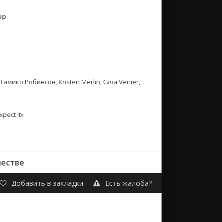
ip
мико Робинсон, Kristen Merlin, Gina Venier,
pect it»
честве
Добавить в закладки
Есть жалоба?