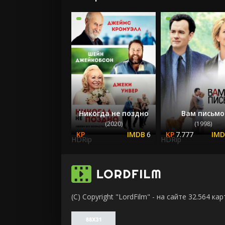
Никогда не поздно
Вам письмо
(2020)
(1998)
6
7.777
HDRip
HDRip
(C) Copyright "LordFilm" - на сайте 32.564 