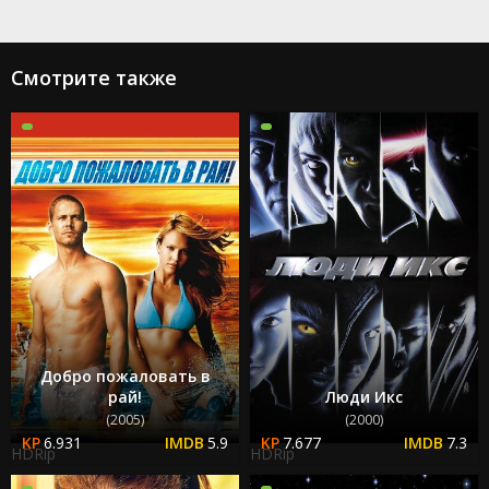
Смотрите также
Добро пожаловать в
рай!
Люди Икс
(2005)
(2000)
6.931
5.9
7.677
7.3
HDRip
HDRip