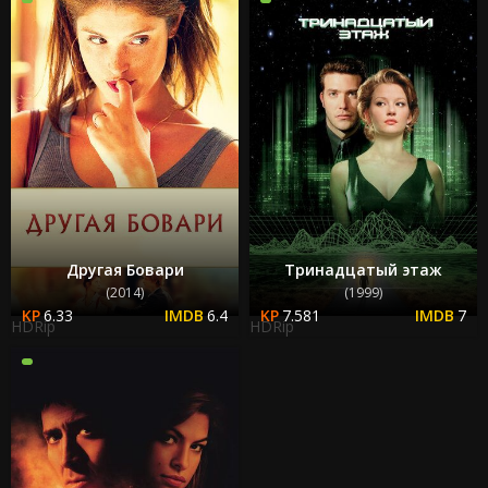
Другая Бовари
Тринадцатый этаж
(2014)
(1999)
6.33
6.4
7.581
7
HDRip
HDRip