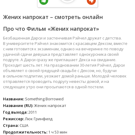
Жених напрокат – смотреть онлайн
Про что Фильм «Жених напрокат»
Безбашенная Дарси и застенчивая Рэйчел дружат с детства.
В университете Рэйчел знакомится с красавцем Дексом, вместе
с ним готовится к экзаменам, однако на вечеринке по поводу
удачной сдачи девушка представляет однокурсника своей
подруге. А Дарси сразу же приглашает Декса на свидание.
Проходит шесть лет. На праздновании 30-летия Рэйчел, Дарси
объявляет о своей грядущей свадьбе с Дексом, но, будучи
в сильном подпитии, уезжает домой раньше. Молодой человек
отправляется проводить подругу невесты домой, и на
следующее утро они просыпаются в одной постели.
Название:
Something Borrowed
Название (RU):
Жених напрокат
Год выхода:
2011
Режиссер:
Люк Гринфилд
Страна:
США
Продолжительность:
1 ч 53 мин