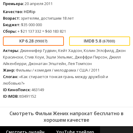
Премьера:
20 апреля 2011
Качество:
HDRip
Возраст:
зрителям, достигшим 18 лет
Бюджет:
$35 000 000
Сборы:
+ $21 137 332 = $60 183 821
6.28
5.8
(99007)
(67000)
Актеры:
Джиннифер Гудвин, Кейт Хадсон, Колин Эглсфилд, Джон
Красински, Стив Хоуи, Эшли Уильямс, Джеффри Пирсон, Джилл
Айкенберри, Джонатан Эпштейн, Лея Томпсон
Жанр:
Фильмы / комедия / мелодрама / США / 2011
Слоган:
«Как стирается тонкая грань между дружбой и
любовью?»
ID КиноПоиск:
463149
ID IMDB:
tt0491152
Смотреть Фильм Жених напрокат бесплатно в
хорошем качестве
Смотреть онлайн
YouTube трейлер