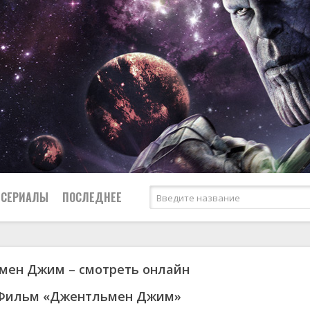
СЕРИАЛЫ
ПОСЛЕДНЕЕ
мен Джим – смотреть онлайн
я
биография
Россия
Австралия
1950
1973
боевик
США
Аргентина
1951
1984
 Фильм «Джентльмен Джим»