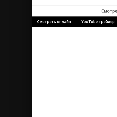
ужасы
Смотре
фантасти
фильм-ну
Смотреть онлайн
YouTube трейлер
фэнтези