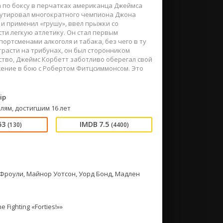
 по боксу в перчатках американца Джеймса
аутировал многократного чемпиона Джона
 и применил «грушу», ввел прыжки со
сти легкую атлетику. Он стал первым
ртсменами алкоголя и табака, без чего в ту
трасти на трибунах, он был сторонником
тво, Джеймс Корбетт заботливо оберегал свой
ажение в бою с Робертом Фитцсиммонсом. Это
ip
лям, достигшим 16 лет
53
7.5
(130)
(4400)
 Фроули, Майнор Уотсон, Уорд Бонд, Мадлен
 Fighting «Forties!»»