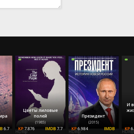
2023
2024
2025
И в
Цветы лиловые
жи
ира
полей
Президент
(1985)
(2015)
6.7
7.876
7.7
6.984
6
HDRip
HDRip
HDRip