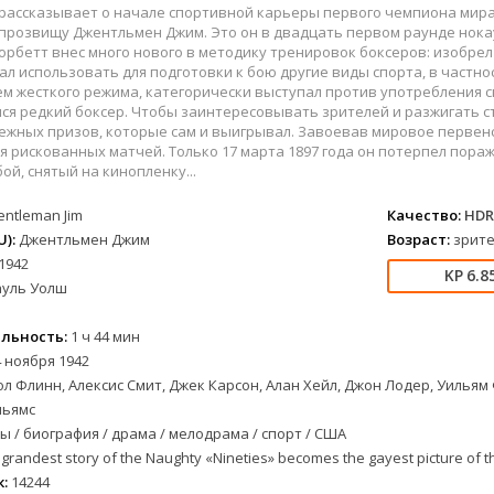
вестерн
СССР
Беларусь
1952
1990
 рассказывает о начале спортивной карьеры первого чемпиона мира
военный
Австралия
Бельгия
1953
1997
 прозвищу Джентльмен Джим. Это он в двадцать первом раунде нок
орбетт внес много нового в методику тренировок боксеров: изобрел
детектив
Австрия
Бразилия
1954
1998
тал использовать для подготовки к бою другие виды спорта, в частно
документальный
Аргентина
Великобритания
1955
1999
 жесткого режима, категорически выступал против употребления спо
ся редкий боксер. Чтобы заинтересовывать зрителей и разжигать с
лых
драма
Афганистан
Венесуэла
1956
2000
ежных призов, которые сам и выигрывал. Завоевав мировое первенс
альный
история
Беларусь
Германия
1957
2001
ая рискованных матчей. Только 17 марта 1897 года он потерпел пор
ой, снятый на кинопленку...
комедия
Бельгия
Дания
1959
2002
криминал
Болгария
Китай
1960
2003
entleman Jim
Качество:
HDR
мелодрама
Бразилия
Корея Южная
1961
2004
):
Джентльмен Джим
Возраст:
зрите
етражка
мюзикл
Великобритания
Мексика
1962
2005
1942
6.8
ауль Уолш
приключения
Венгрия
Перу
1963
2006
а
семейный
Гвинея
Польша
1965
2007
льность:
1 ч 44 мин
спорт
Германия (ГДР)
Португалия
1966
2008
 ноября 1942
триллер
Германия (ФРГ)
Сингапур
1967
2009
л Флинн, Алексис Смит, Джек Карсон, Алан Хейл, Джон Лодер, Уильям
ния
ужасы
Гонконг
Тайвань
1968
2010
льямс
фантастика
Греция
Турция
1969
2011
 / биография / драма / мелодрама / спорт / США
grandest story of the Naughty «Nineties» becomes the gayest picture of the
фэнтези
Дания
Франция
1970
2012
:
14244
музыка
Египет
Хорватия
1971
2013