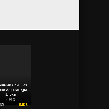
ечный бой... Из
зни Александра
Блока
(1980)
.351