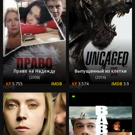
Право на Надежду
Выпущенный из клетки
(2008)
(2016)
5.755
3.574
3.9
HDRip
HDRip