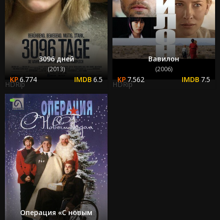
3096 дней
Вавилон
(2013)
(2006)
6.774
6.5
7.562
7.5
HDRip
HDRip
Операция «С новым