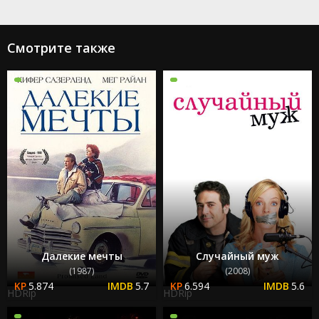
Смотрите также
Далекие мечты
Случайный муж
(1987)
(2008)
5.874
5.7
6.594
5.6
HDRip
HDRip