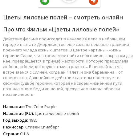
Цветы лиловые полей – смотреть онлайн
Про что Фильм «Цветы лиловые полей»
Действие фильма происходит в начале XX века в небольшом
городке в штате Джорджия, где еще сильны вековые традиции
прежнего уклада южных штатов. В центре картины - жизнь
героини Силии, чье стремление найти себя в мире, закрытом для
нее, превращается в триумф жестокости, которую преодолела
любовь, и боли, которую затмила радость. В первый раз мы
встречаемся с Силией, когда ей 14 лет, и она беременна... от
своего отца. Дальнейшее действие картины повествует о
сложной судьбе героини, которая на своем жизненном пути
познала много бед и лишений, прежде чем смогла обрести
независимость.
Название:
The Color Purple
Название (RU):
Цветы лиловые полей
Год выхода:
1985
Режиссер:
Стивен Спилберг
Страна:
США