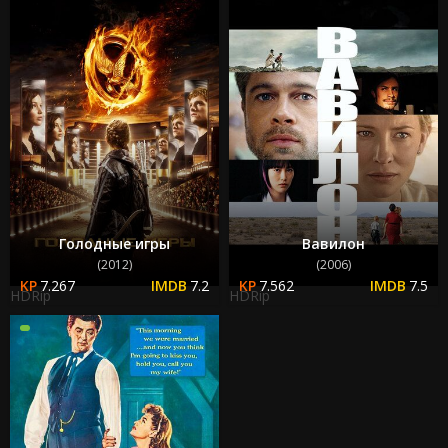
Голодные игры
Вавилон
(2012)
(2006)
7.267
7.2
7.562
7.5
HDRip
HDRip