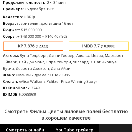
Продолжительность:
2 ч 34 мин
Премьера:
16 декабря 1985
Качество:
HDRip
Возраст:
зрителям, достигшим 16 лет
Бюджет:
$15 000 000
Сборы:
+ $48 000 000 = $146 467 863
7.876
7.7
(12322)
(102000)
Актеры:
Вупи Голдберг, Дэнни Гловер, Адольф Цезар, Маргарет
Эйвери, Рэй Дон Чонг, Опра Уинфри, Уиллард Э. Паг, Акошуа
Бусиа, Дезрета Джексон, Дэна Айви
Жанр:
Фильмы / драма / США / 1985
Слоган:
«Alice Walker's Pulitzer Prize Winning Story»
ID КиноПоиск:
3749
ID IMDB:
tt0088939
Смотреть Фильм Цветы лиловые полей бесплатно
в хорошем качестве
Смотреть онлайн
YouTube трейлер