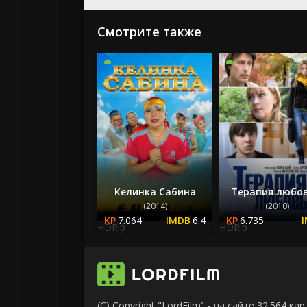
Смотрите также
Келинка Сабина
Терапия любо
(2014)
(2010)
7.064
6.4
6.735
HDRip
HDRip
(C) Copyright "LordFilm" - на сайте 32.564 