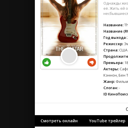
вестерн
Однажды жизн
военный
её. Жить ей 
несбывшиеся 
детектив
детский
Название:
Th
для взрос
Название (RU
Год выхода:
документ
Режиссер:
Э
история
Страна:
США
драма
Продолжите
комедия
Премьера:
18
коротком
Актеры:
Сафф
криминал
Кэннон, Бен 
Жанр:
Фильмы
мелодрам
Слоган:
-
музыка
ID КиноПоиск
мюзикл
приключе
семейный
спорт
Смотреть онлайн
YouTube трейлер
триллер