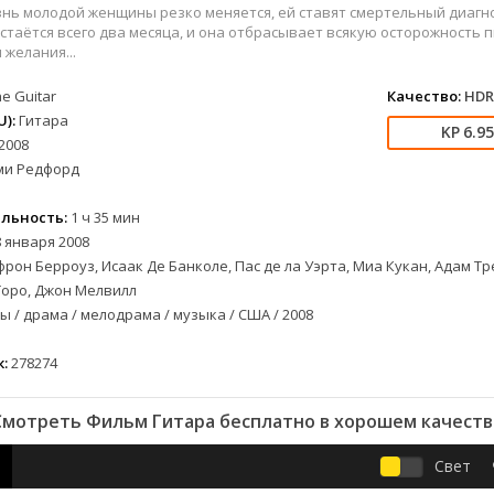
вестерн
СССР
Беларусь
1952
1990
ь молодой женщины резко меняется, ей ставят смертельный диагно
военный
Австралия
Бельгия
1953
1997
остаётся всего два месяца, и она отбрасывает всякую осторожность
желания...
детектив
Австрия
Бразилия
1954
1998
документальный
Аргентина
Великобритания
1955
1999
e Guitar
Качество:
HDR
лых
драма
Афганистан
Венесуэла
1956
2000
):
Гитара
6.9
2008
альный
история
Беларусь
Германия
1957
2001
ми Редфорд
комедия
Бельгия
Дания
1959
2002
криминал
Болгария
Китай
1960
2003
льность:
1 ч 35 мин
мелодрама
Бразилия
Корея Южная
1961
2004
 января 2008
етражка
мюзикл
Великобритания
Мексика
1962
2005
рон Берроуз, Исаак Де Банколе, Пас де ла Уэрта, Миа Кукан, Адам Т
приключения
Венгрия
Перу
1963
2006
Торо, Джон Мелвилл
 / драма / мелодрама / музыка / США / 2008
а
семейный
Гвинея
Польша
1965
2007
спорт
Германия (ГДР)
Португалия
1966
2008
:
278274
триллер
Германия (ФРГ)
Сингапур
1967
2009
ния
ужасы
Гонконг
Тайвань
1968
2010
Смотреть Фильм Гитара бесплатно в хорошем качеств
фантастика
Греция
Турция
1969
2011
фэнтези
Дания
Франция
1970
2012
Свет
музыка
Египет
Хорватия
1971
2013