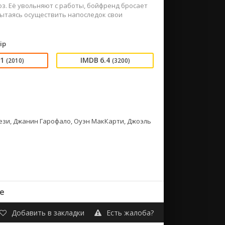
з. Её увольняют с работы, бойфренд бросает
 пытаясь осуществить напоследок свои
ip
51
6.4
(2010)
(3200)
рези, Джанин Гарофало, Оуэн МакКарти, Джоэль
е
Добавить в закладки
Есть жалоба?