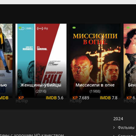
2023
2024
2025
вью
Женщины-убийцы
Миссисипи в огне
Бен
(2016)
(1988)
5.6
7.689
7.8
6
HDRip
HDRip
HDRip
2024
Фильмы 
картины с хорошим HD качеством.