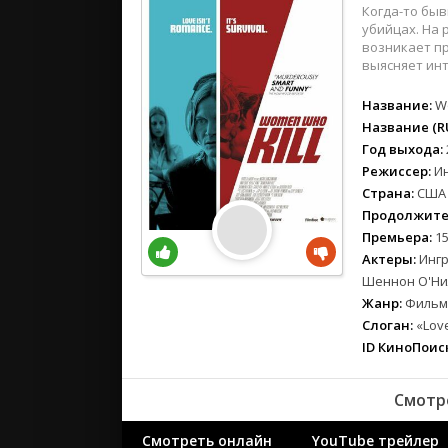
вестерн
Когда-то быв
военный
убийцах. На 
возникает пр
детектив
выясняет ин
детский
Название:
W
для взрос
Название (RU
документ
Год выхода:
история
Режиссер:
И
драма
Страна:
США
комедия
Продолжите
коротком
Премьера:
15
Актеры:
Ингр
криминал
Шеннон О'Ни
мелодрам
Жанр:
Фильмы
музыка
Слоган:
«Love 
мюзикл
ID КиноПоиск
приключе
семейный
Смотр
спорт
Смотреть онлайн
YouTube трейлер
триллер