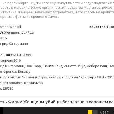
вестерн
СССР
Беларусь
1952
1990
шие парой Морган и Джин всё ещё живут вместе и ведут подкаст «Ж
военный
Австралия
Бельгия
1953
1997
работе в магазине-ферме органических продуктов Морган встречает
итяжение. Женщины начинают встречаться, и это совсем не нравитс
детектив
Австрия
Бразилия
1954
1998
тересные факты из прошлого Симон.
документальный
Аргентина
Великобритания
1955
1999
omen Who Kill
Качество:
HDR
лых
драма
Афганистан
Венесуэла
1956
2000
):
Женщины-убийцы
альный
история
Беларусь
Германия
1957
2001
2016
комедия
Бельгия
Дания
1959
2002
нгрид Юнгерманн
криминал
Болгария
Китай
1960
2003
мелодрама
Бразилия
Корея Южная
1961
2004
льность:
1 ч 33 мин
етражка
мюзикл
Великобритания
Мексика
1962
2005
 апреля 2016
ид Юнгерманн, Энн Карр, Шейла Ванд, Аннетт О'Тул, Дебора Раш, Жак
приключения
Венгрия
Перу
1963
2006
л, Френсис Бенаму
а
семейный
Гвинея
Польша
1965
2007
 / детектив / комедия / криминал / мелодрама / триллер / США / 201
спорт
Германия (ГДР)
Португалия
1966
2008
isn't romance, it's survival»
триллер
Германия (ФРГ)
Сингапур
1967
2009
:
929580
ния
ужасы
Гонконг
Тайвань
1968
2010
фантастика
Греция
Турция
1969
2011
еть Фильм Женщины-убийцы бесплатно в хорошем ка
фэнтези
Дания
Франция
1970
2012
Свет
музыка
Египет
Хорватия
1971
2013