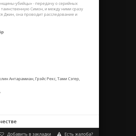
енщины-убийцы» - передачу о серийных
 таинственную Симон, и между ними сразу
я Джин, она проводит расследование и
ip
лин Антарамиан, Грэйс Рекс, Тами Сэгер,
6
честве
Добавить в закладки
Есть жалоба?