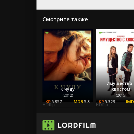
Смотрите также
Имущество 
К чуду
хвостом
(2012)
(2015)
5.857
5.8
5.323
HDRip
HDRip