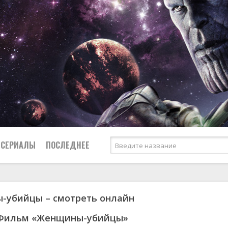
СЕРИАЛЫ
ПОСЛЕДНЕЕ
-убийцы – смотреть онлайн
я
биография
Россия
Австралия
1950
1973
боевик
США
Аргентина
1951
1984
 Фильм «Женщины-убийцы»