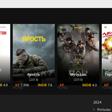
2023
2024
2025
с
Ярость
Мусудан
Гер
(2014)
(2016)
4.9
7.396
7.6
4.3
HDRip
HDRip
HDRip
2024
Фильмы 