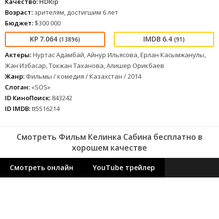
Качество:
HDRip
Возраст:
зрителям, достигшим 6 лет
Бюджет:
$300 000
7.064
6.4
(13896)
(91)
Актеры:
Нуртас Адамбай, Айнур Ильясова, Ерлан Касымжанулы,
Жан Избасар, Токжан Таханова, Алишер Орикбаев
Жанр:
Фильмы / комедия / Казахстан / 2014
Слоган:
«SOS»
ID КиноПоиск:
843242
ID IMDB:
tt5516214
Смотреть Фильм Келинка Сабина бесплатно в
хорошем качестве
Смотреть онлайн
YouTube трейлер