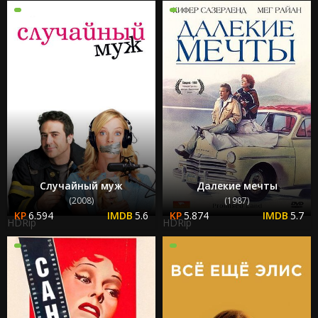
Случайный муж
Далекие мечты
(2008)
(1987)
6.594
5.6
5.874
5.7
HDRip
HDRip