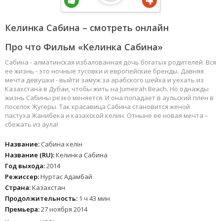
Келинка Сабина – смотреть онлайн
Про что Фильм «Келинка Сабина»
Сабина - алматинская избалованная дочь богатых родителей. Вся
ее жизнь - это ночные тусовки и европейские бренды. Давняя
мечта девушки - выйти замуж за арабского шейха и уехать из
Казахстана в Дубаи, чтобы жить на Jumeirah Beach. Но однажды
жизнь Сабины резко меняется. И она попадает в аульский плен в
поселок Жугеры. Так красавица Сабина становится женой
пастуха Жанибека и казахской келин. Отныне ее новая мечта –
сбежать из аула!
Название:
Сабина келін
Название (RU):
Келинка Сабина
Год выхода:
2014
Режиссер:
Нуртас Адамбай
Страна:
Казахстан
Продолжительность:
1 ч 43 мин
Премьера:
27 ноября 2014