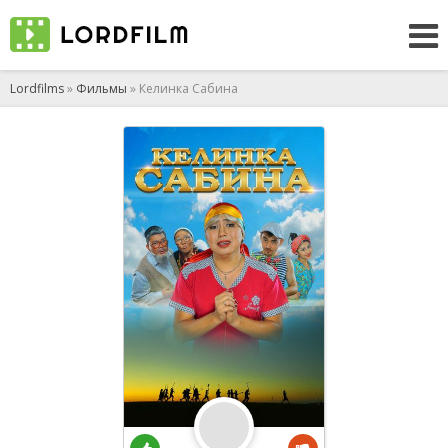
Lordfilms
»
Фильмы
» Келинка Сабина