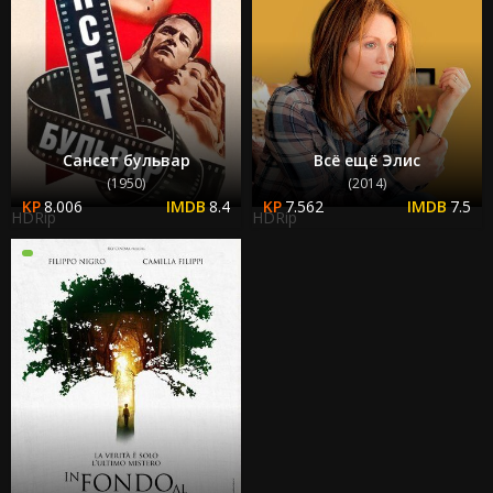
Сансет бульвар
Всё ещё Элис
(1950)
(2014)
8.006
8.4
7.562
7.5
HDRip
HDRip