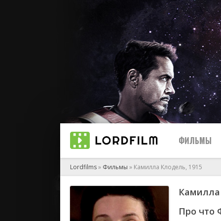
ФИЛЬМЫ
Lordfilms
»
Фильмы
» Камилла Клодель, 1915
Камилла 
биографи
боевик
Про что 