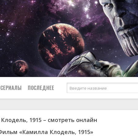
СЕРИАЛЫ
ПОСЛЕДНЕЕ
Клодель, 1915 – смотреть онлайн
я
биография
Россия
Австралия
1950
1973
боевик
США
Аргентина
1951
1984
Фильм «Камилла Клодель, 1915»