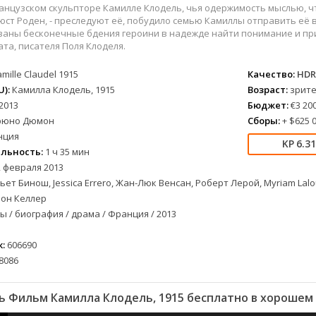
вестерн
СССР
Беларусь
1952
1990
анцузском скульпторе Камилле Клодель, чья одержимость мыслью, что
военный
Австралия
Бельгия
1953
1997
ст Роден, - преследуют её, побудило семью Камиллы отправить её 
заны бесконечные бдения героини в надежде найти понимание и при
детектив
Австрия
Бразилия
1954
1998
та, писателя Поля Клоделя.
документальный
Аргентина
Великобритания
1955
1999
mille Claudel 1915
Качество:
HDR
лых
драма
Афганистан
Венесуэла
1956
2000
):
Камилла Клодель, 1915
Возраст:
зрите
альный
история
Беларусь
Германия
1957
2001
2013
Бюджет:
€3 200
комедия
Бельгия
Дания
1959
2002
рюно Дюмон
Сборы:
+ $625 0
криминал
Болгария
Китай
1960
2003
нция
6.3
мелодрама
Бразилия
Корея Южная
1961
2004
льность:
1 ч 35 мин
етражка
мюзикл
Великобритания
Мексика
1962
2005
 февраля 2013
ет Бинош, Jessica Errero, Жан-Люк Венсан, Роберт Лерой, Myriam Laloum, C
приключения
Венгрия
Перу
1963
2006
ион Келлер
а
семейный
Гвинея
Польша
1965
2007
 / биография / драма / Франция / 2013
спорт
Германия (ГДР)
Португалия
1966
2008
триллер
Германия (ФРГ)
Сингапур
1967
2009
:
606690
ния
ужасы
Гонконг
Тайвань
1968
2010
8086
фантастика
Греция
Турция
1969
2011
фэнтези
Дания
Франция
1970
2012
 Фильм Камилла Клодель, 1915 бесплатно в хорошем
музыка
Египет
Хорватия
1971
2013