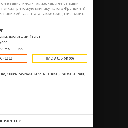
 её завистники - так же, как и её бывший
в психиатрическую клинику на юге Франции. В
знание её таланта, а также ожидание визита
ip
лям, достигшим 18 лет
 000
59 = $660 355
16
6.5
(2626)
(4100)
laire Peyrade, Nicole Faurite, Christelle Petit,
 качестве