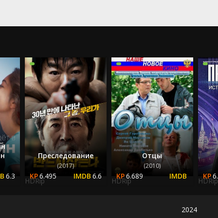
2023
2024
2025
йн
йн
Преследование
Отцы
(2017)
(2010)
6.3
6.495
6.6
6.689
6
HDRip
HDRip
HDRip
2024