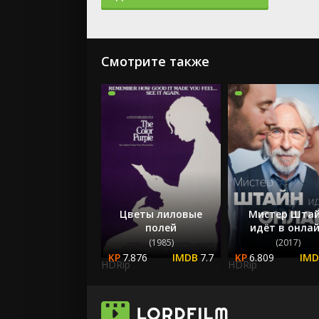
Смотрите также
Цветы лиловые
Мистер Шта
полей
идёт в онла
(1985)
(2017)
7.876
7.7
6.809
HDRip
HDRip