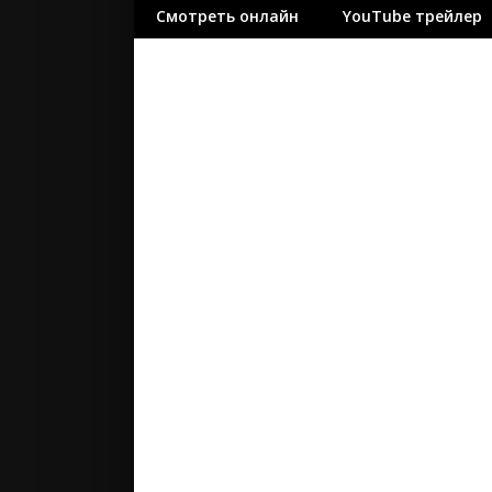
Смотреть онлайн
YouTube трейлер
ужасы
фантасти
фильм-ну
фэнтези