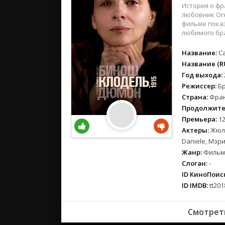
вестерн
История о фр
военный
любовник Огю
фильме пока
детектив
любимого бра
детский
Название:
Ca
для взрос
Название (RU
документ
Год выхода:
история
Режиссер:
Б
драма
Страна:
Фра
комедия
Продолжите
коротком
Премьера:
12
Актеры:
Жюль
криминал
Daniele, Мэр
мелодрам
Жанр:
Фильмы
музыка
Слоган:
-
мюзикл
ID КиноПоиск
приключе
ID IMDB:
tt201
семейный
спорт
Смотреть
триллер