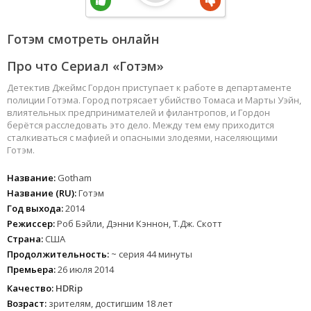
Готэм смотреть онлайн
Про что Сериал «Готэм»
Детектив Джеймс Гордон приступает к работе в департаменте
полиции Готэма. Город потрясает убийство Томаса и Марты Уэйн,
влиятельных предпринимателей и филантропов, и Гордон
берётся расследовать это дело. Между тем ему приходится
сталкиваться с мафией и опасными злодеями, населяющими
Готэм.
Название:
Gotham
Название (RU):
Готэм
Год выхода:
2014
Режиссер:
Роб Бэйли, Дэнни Кэннон, Т.Дж. Скотт
Страна:
США
Продолжительность:
~ серия 44 минуты
Премьера:
26 июля 2014
Качество:
HDRip
Возраст:
зрителям, достигшим 18 лет