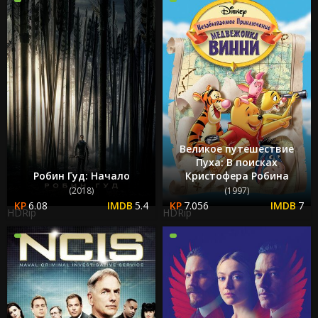
Великое путешествие
Пуха: В поисках
Робин Гуд: Начало
Кристофера Робина
(2018)
(1997)
6.08
5.4
7.056
7
HDRip
HDRip