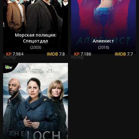
Морская полиция:
Спецотдел
Алиенист
(2003)
(2018)
7.984
7.8
7.186
7.7
HDRip
HDRip