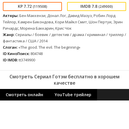
7.72
7.8
(119508)
(249000)
Актеры:
Бен Маккензи, Донал Лог, Давид Мазуз, Робин Лорд
Тейлор, Камрен Бикондова, Кори Майкл Смит, Шон Пертуи, Эрин
Ричардс, Морена Баккарин, Крис Чок
Жанр:
Сериалы / боевик / детектив / драма / криминал / триллер /
фантастика / США / 2014
Слоган:
«The good. The evil. The beginning»
ID КиноПоиск:
804748
ID IMDB:
tt3749900
Смотреть Сериал Готэм бесплатно в хорошем
качестве
Смотреть онлайн
YouTube трейлер