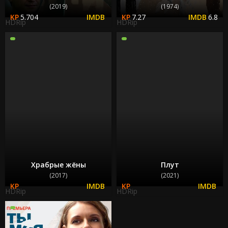
(2019)
(1974)
5.704
7.27
6.8
HDRip
HDRip
Храбрые жёны
Плут
(2017)
(2021)
HDRip
HDRip