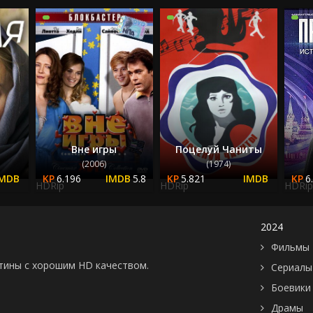
2023
2024
2025
Вне игры
Поцелуй Чаниты
(2006)
(1974)
6.196
5.8
5.821
6
HDRip
HDRip
HDRip
2024
Фильмы 
картины с хорошим HD качеством.
Сериалы
Боевики
Драмы