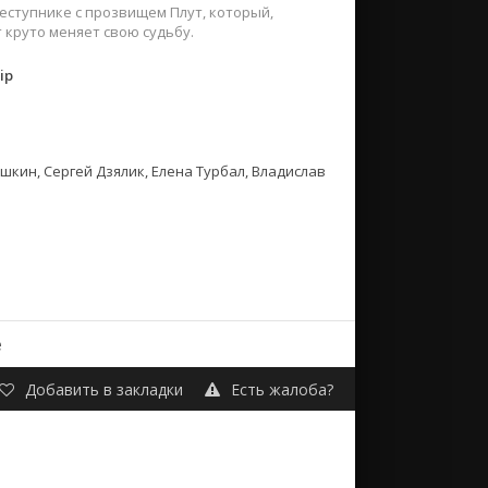
ступнике с прозвищем Плут, который,
 круто меняет свою судьбу.
ip
ин, Сергей Дзялик, Елена Турбал, Владислав
е
Добавить в закладки
Есть жалоба?