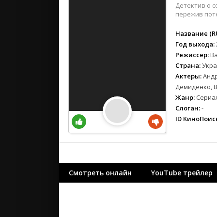
вестерн
Детектив о 
военный
пережив поте
детектив
Название (RU
детский
Год выхода:
для взрос
Режиссер:
В
документ
Страна:
Укра
Актеры:
Андр
история
Демиденко, 
драма
Жанр:
Сериал
комедия
Слоган:
-
коротком
ID КиноПоиск
криминал
мелодрам
музыка
мюзикл
Смотреть онлайн
YouTube трейлер
приключе
семейный
спорт
триллер