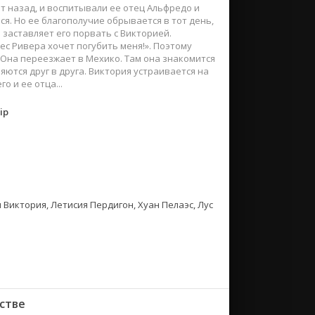
ет назад, и воспитывали ее отец Альфредо и
ся. Но ее благополучие обрывается в тот день,
 заставляет его порвать с Викторией.
ес Ривера хочет погубить меня!». Поэтому
 Она переезжает в Мехико. Там она знакомится
ются друг в друга. Виктория устраивается на
 и ее отца...
ip
Виктория, Летисия Пердигон, Хуан Пелаэс, Лус
стве