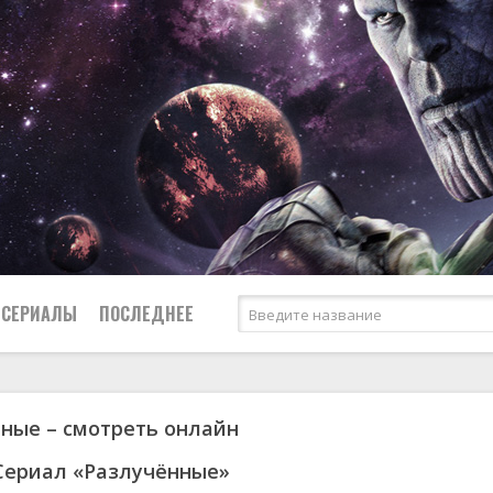
СЕРИАЛЫ
ПОСЛЕДНЕЕ
ные – смотреть онлайн
я
биография
Россия
Австралия
1950
1973
боевик
США
Аргентина
1951
1984
Сериал «Разлучённые»