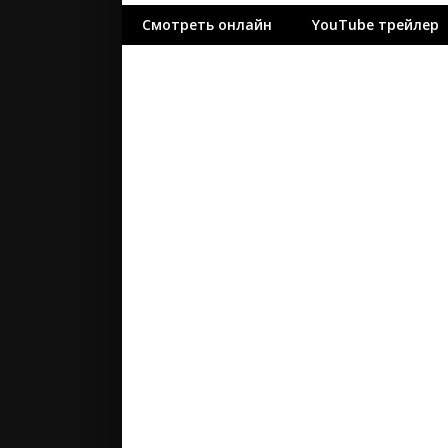
ужасы
Смотреть онлайн
YouTube трейлер
фантасти
фильм-ну
фэнтези