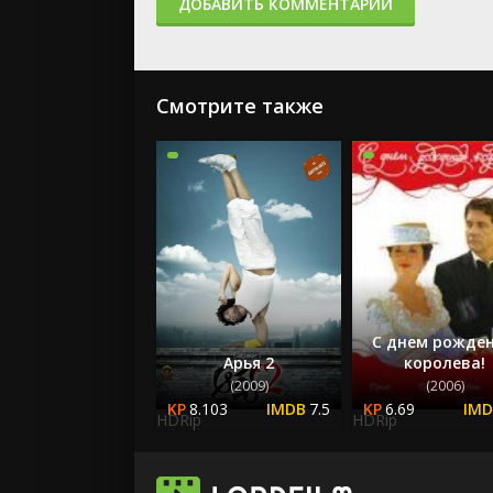
ДОБАВИТЬ КОММЕНТАРИЙ
Смотрите также
С днем рожден
Арья 2
королева!
(2009)
(2006)
8.103
7.5
6.69
HDRip
HDRip