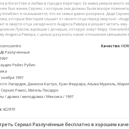
вестерн
СССР
Беларусь
1952
1990
ла в богатстве и любви в городке Керетаро. Ее мама умерла много л
военный
Австралия
Бельгия
1953
1997
У нее был жених Серхио, с которым они должны были вскоре поженить
ц погибает и оказывается, что ее семья давно разорена. Дядя Серхио
детектив
Австрия
Бразилия
1954
1998
ова, которые Виктория слышит от своего отца перед смертью: «Андр
документальный
Аргентина
Великобритания
1955
1999
ит в смерти отца загадочного Андреса Ривера и решает мстить ему.
рником Луисом, вдовцом с дочерью, которую зовут Мару. Они влюбля
лых
драма
Афганистан
Венесуэла
1956
2000
му Андреса Ривера, с целью разузнать какие отношения связывали его
альный
история
Беларусь
Германия
1957
2001
комедия
Бельгия
Дания
1959
2002
esencuentro
Качество:
HDR
):
Разлучённые
криминал
Болгария
Китай
1960
2003
1997
мелодрама
Бразилия
Корея Южная
1961
2004
лаудио Рейес Рубио
етражка
мюзикл
Великобритания
Мексика
1962
2005
ика
приключения
Венгрия
Перу
1963
2006
 ноября 1997
а
семейный
Гвинея
Польша
1965
2007
сто Лагардия, Даниэла Кастро, Хуан Феррара, Альма Муриэль, Мария 
 Серхио Рамос, Мигель Писарро
спорт
Германия (ГДР)
Португалия
1966
2008
ы / драма / мелодрама / Мексика / 1997
триллер
Германия (ФРГ)
Сингапур
1967
2009
ния
ужасы
Гонконг
Тайвань
1968
2010
:
422970
фантастика
Греция
Турция
1969
2011
фэнтези
Дания
Франция
1970
2012
треть Сериал Разлучённые бесплатно в хорошем каче
музыка
Египет
Хорватия
1971
2013