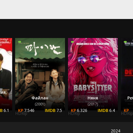
2023
2024
2025
ия,
Файлан
Няня
Ре
(2001)
(2017)
6.1
7.546
7.5
6.326
6.4
HDRip
HDRip
HDRip
2024