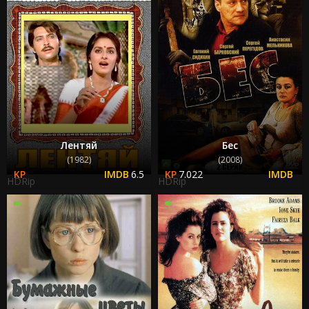
Лентяй
Бес
(1982)
(2008)
6.5
7.022
HDRip
HDRip