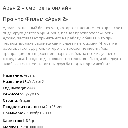
Арья 2 – смотреть онлайн
Про что Фильм «Арья 2»
Аджай – успешный бизнесмен, которого настигает его прошлое в
виде друга детства Арьи. Арья, полная противоположность
Аджаю, заставляет принять его на работу, обещая, что при
первом промахе уволится сам и уйдет из его жизни. Чтобы не
расставаться с другом, которого он искренне любит, Арья
превращается в идеального парня, любимца всех и лучшего
сотрудника. Но однажды появляется героиня – Гита, и оба друга
влюбляются в нее. Устоит ли дружба под напором любви?
Название:
Arya 2
Название (RU):
Арья 2
Год выхода:
2009
Режиссер:
Сукумар
Страна:
Индия
Продолжительность:
2 ч 35 мин
Премьера:
27 ноября 2009
Качество:
HDRip
Бюджет:
₹ 210 000 000