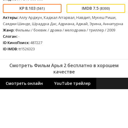
8.103
7.5
(561)
(8300)
Актеры:
Аллу Арджун, Каджал Аггарвал, Навдип, Мукеш Риши,
Саяджи Шинде, Шраддха Дас, Адриана, Аджай, Эрина, Аннапурна
Жанр:
Фильмы / боевик / драма / мелодрама / триллер / 2009
Слоган:
-
ID КиноПоиск:
487227
ID IMDB:
tt1526323
Смотреть Фильм Арья 2 бесплатно в хорошем
качестве
Смотреть онлайн
YouTube трейлер