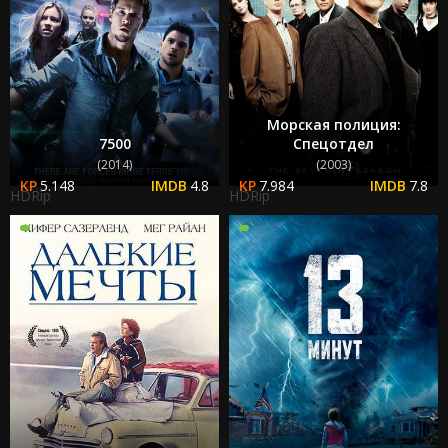
Морская полиция:
7500
Спецотдел
(2014)
(2003)
5.148
4.8
7.984
7.8
HDRip
HDRip