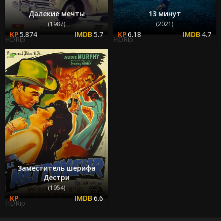
Далекие мечты
13 минут
(1987)
(2021)
5.874
5.7
6.18
4.7
HDRip
HDRip
Заместитель шерифа
Дестри
(1954)
6.6
HDRip