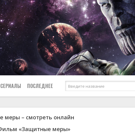
СЕРИАЛЫ
ПОСЛЕДНЕЕ
 меры – смотреть онлайн
я
биография
Россия
Австралия
1950
1973
боевик
США
Аргентина
1951
1984
 Фильм «Защитные меры»