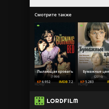
Смотрите также
Пылающая кровать
Бумажные цв
(1984)
(2016)
6.952
7.2
5.283
HDRip
HDRip