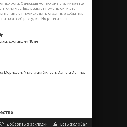
 опасности. Однажды ночью она сталкивается
нтский час. Ева решает помочь ей, и это
Евы начинают происходить странные события:
аться в её рассудке. Но реальность
ip
лям, достигшим 18 лет
 Мориссей, Анастасия Уилсон, Daniela Delfino,
естве
Добавить в закладки
Есть жалоба?