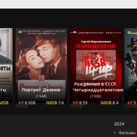
2023
2024
2025
Рождённые в СССР.
еты
Портрет Дженни
Четырнадцатилетние
(1948)
(1998)
6.908
7.6
8.59
8.4
5
HDRip
HDRip
HDRip
2024
Фильмы 