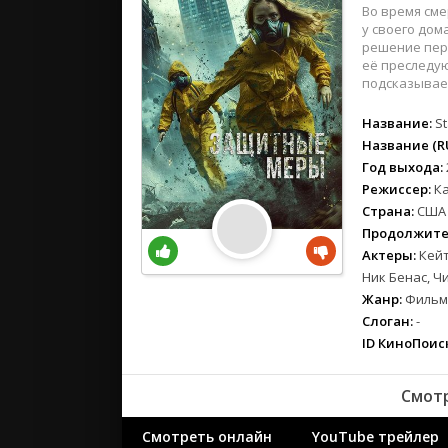
вестерн
Во время см
военный
у своего дом
решение пере
детектив
её преследую
детский
подсказывает
для взрос
Название:
S
документ
Название (RU
история
Год выхода:
драма
Режиссер:
Ка
комедия
Страна:
США
Продолжите
коротком
Актеры:
Кейт
криминал
Ник Бенас, Ч
мелодрам
Жанр:
Фильмы
музыка
Слоган:
-
мюзикл
ID КиноПоиск
приключе
семейный
Смот
спорт
Смотреть онлайн
YouTube трейлер
триллер