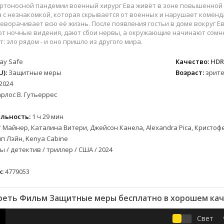
вестерн
СССР
Беларусь
1952
1990
ертоносной пандемии военный хирург Ева живёт в зоне повышенной
военный
Австралия
Бельгия
1953
1997
а с незнакомкой, которая скрывается от военных и нарушает коменда
ворачивает всю её жизнь. После появления гостьи в доме вокруг 
детектив
Австрия
Бразилия
1954
1998
т ночные видения, дают сбои нервы, а окружающие начинают сомнев
документальный
Аргентина
Великобритания
1955
1999
: зло рядом - и оно пришло из другого мира.
лых
драма
Афганистан
Венесуэла
1956
2000
tay Safe
Качество:
HDR
альный
история
Беларусь
Германия
1957
2001
):
Защитные меры
Возраст:
зрите
комедия
Бельгия
Дания
1959
2002
2024
криминал
Болгария
Китай
1960
2003
рлос В. Гутьеррес
мелодрама
Бразилия
Корея Южная
1961
2004
льность:
1 ч 29 мин
етражка
мюзикл
Великобритания
Мексика
1962
2005
 Майнер, Каталина Витери, Джейсон Канела, Alexandra Pica, Кристофер
приключения
Венгрия
Перу
1963
2006
ип Лэйн, Kenya Cabine
а
семейный
Гвинея
Польша
1965
2007
 / детектив / триллер / США / 2024
спорт
Германия (ГДР)
Португалия
1966
2008
триллер
Германия (ФРГ)
Сингапур
1967
2009
:
4779053
ния
ужасы
Гонконг
Тайвань
1968
2010
фантастика
Греция
Турция
1969
2011
реть Фильм Защитные меры бесплатно в хорошем кач
фэнтези
Дания
Франция
1970
2012
Свет
музыка
Египет
Хорватия
1971
2013