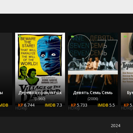
2023
2024
2025
ны
Деревня проклятых
Девять Семь Семь
Бу
(1960)
(2006)
6.744
7.3
5.733
5.5
5
HDRip
HDRip
HDRip
2024