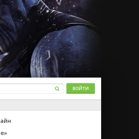
ВОЙТИ
лайн
ие»