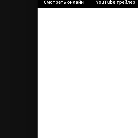
Смотреть онлайн
YouTube трейлер
ужасы
фантасти
фильм-ну
фэнтези