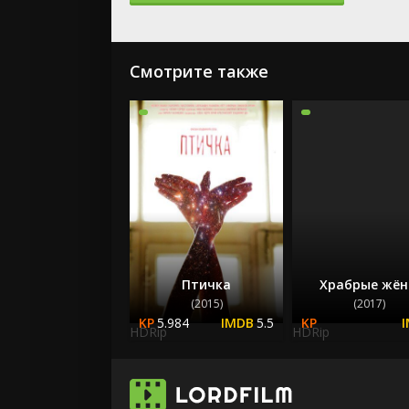
Смотрите также
Птичка
Храбрые жё
(2015)
(2017)
5.984
5.5
HDRip
HDRip