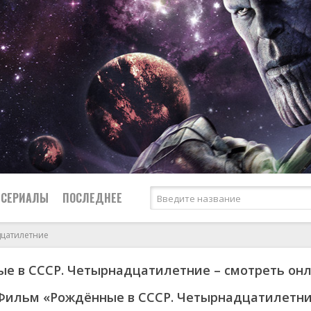
СЕРИАЛЫ
ПОСЛЕДНЕЕ
дцатилетние
е в СССР. Четырнадцатилетние – смотреть он
я
биография
Россия
Австралия
1950
1973
боевик
США
Аргентина
1951
1984
Фильм «Рождённые в СССР. Четырнадцатилетн