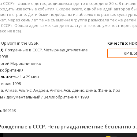
вестерн
СССР
Беларусь
1952
1990
СССР» - фильм о детях, родившихся где-то в середине 80-х. В начале 9
военный
Австралия
Бельгия
1953
1997
ходить известные события. Скорее всего, одной из идей авторов бы
мен в стране. Дети были подобраны из абсолютно разных культурны
детектив
Австрия
Бразилия
1954
1998
жет. Через семь лет та же съемочная группа разыскала тех же детей 
документальный
Аргентина
Великобритания
1955
1999
СССР». Общая идея та же: как дети растут в теперь уже постперестро
ко не все).
лых
драма
Афганистан
Венесуэла
1956
2000
альный
история
Беларусь
Германия
1957
2001
 Up Born in the USSR
Качество:
HDR
комедия
Бельгия
Дания
1959
2002
):
Рождённые в СССР. Четырнадцатилетние
8.5
криминал
Болгария
Китай
1960
2003
1998
ергей Мирошниченко
мелодрама
Бразилия
Корея Южная
1961
2004
кобритания
етражка
мюзикл
Великобритания
Мексика
1962
2005
льность:
1 ч 29 мин
приключения
Венгрия
Перу
1963
2006
 июля 1998
а
семейный
Гвинея
Польша
1965
2007
а, Алмаз, Альгис, Андрей, Антон, Ася, Денис, Дима, Жанна, Ира
спорт
Германия (ГДР)
Португалия
1966
2008
 / документальный / Великобритания / 1998
триллер
Германия (ФРГ)
Сингапур
1967
2009
:
369153
ния
ужасы
Гонконг
Тайвань
1968
2010
фантастика
Греция
Турция
1969
2011
ождённые в СССР. Четырнадцатилетние бесплатно в
фэнтези
Дания
Франция
1970
2012
музыка
Египет
Хорватия
1971
2013