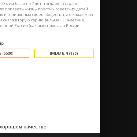
0-х им было по 7 лет, тогда же в стране
ло показать жизнь простых советских детей
х и социальных слоев общества, и о каждом из
и сняла вторую серию фильма - «14-летние.
ечной России (как выяснилось, в России
ip
9
8.4
(5530)
(130)
 хорошем качестве