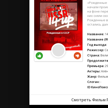
вестерн
«Рожденные в 
военный
начали проис
на фоне пере
детектив
них сняли сю
детский
Рожденные в 
остались дале
для взрос
документ
Название:
14
история
Название (RU
драма
Год выхода:
Режиссер:
С
комедия
Страна:
Вели
коротком
Продолжите
криминал
Премьера:
29
мелодрам
Актеры:
Алён
музыка
Жанр:
Фильмы
Слоган:
-
мюзикл
ID КиноПоиск
приключе
семейный
Смотреть Фильм Р
спорт
триллер