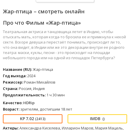
Жар-птица – смотреть онлайн
Про что Фильм «Жар-птица»
Театральная актриса и танцовщица летит в Индию, чтобы
отыскать мать, которая когда-то бросила ее и примкнула к некой
секте. Вскоре девушка перестаёт понимать, происходит ли то,
что она видит, в Индии или же это декорации внутри ее родного
театра: маски, куклы, песни - это происходит на площади
небольшого города или на одной из площадок Петербурга?
Название (RU):
Жар-птица
Год выхода:
2024
Режиссер:
Роман Михайлов
Страна:
Россия, Индия
Продолжительность:
1 ч 30 мин
Качество:
HDRip
Возраст:
зрителям, достигшим 18 лет
7.02
(2413)
()
Актеры:
Александра Киселева, Илларион Маров, Мария Мацель,