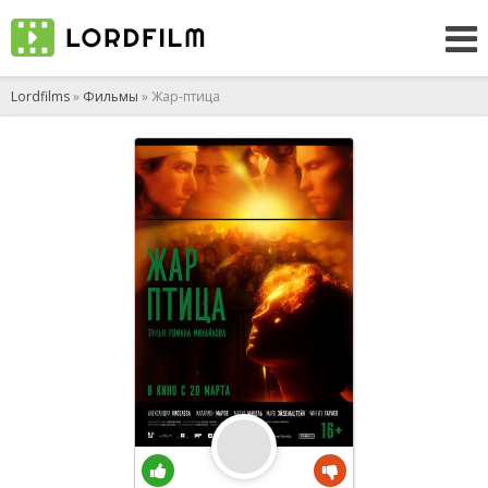
Lordfilms
»
Фильмы
» Жар-птица