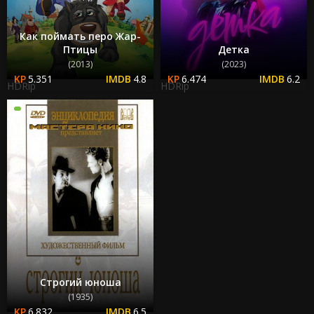
Как поймать перо Жар-
Птицы
Детка
(2013)
(2023)
5.351
4.8
6.474
6.2
HDRip
HDRip
Строгий юноша
(1935)
6.832
6.5