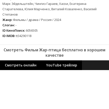
Марк Эйдельштейн, Чингиз Гараев, Хаски, Екатерина
Старателева, Юлия Марченко, Виталий Коваленко, Василий
Степанов
Жанр:
Фильмы / драма / Россия / 2024
Слоган:
-
ID КиноПоиск:
6056505
ID IMDB:
tt34290118
Смотреть Фильм Жар-птица бесплатно в хорошем
качестве
Смотреть онлайн
YouTube трейлер