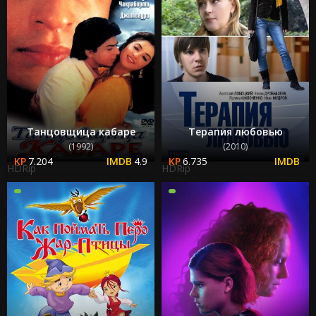
Танцовщица кабаре
Терапия любовью
(1992)
(2010)
7.204
4.9
6.735
HDRip
HDRip