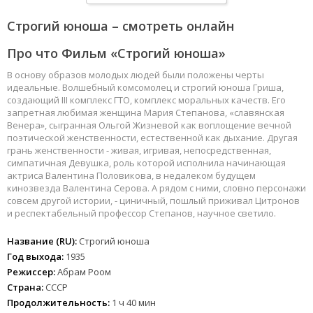
Строгий юноша – смотреть онлайн
Про что Фильм «Строгий юноша»
В основу образов молодых людей были положены черты
идеальные. Волшебный комсомолец и строгий юноша Гриша,
создающий III комплекс ГТО, комплекс моральных качеств. Его
запретная любимая женщина Мария Степанова, «славянская
Венера», сыгранная Ольгой Жизневой как воплощение вечной
поэтической женственности, естественной как дыхание. Другая
грань женственности - живая, игривая, непосредственная,
симпатичная Девушка, роль которой исполнила начинающая
актриса Валентина Половикова, в недалеком будущем
кинозвезда Валентина Серова. А рядом с ними, словно персонажи
совсем другой истории, - циничный, пошлый приживал Цитронов
и респектабельный профессор Степанов, научное светило.
Название (RU):
Строгий юноша
Год выхода:
1935
Режиссер:
Абрам Роом
Страна:
СССР
Продолжительность:
1 ч 40 мин