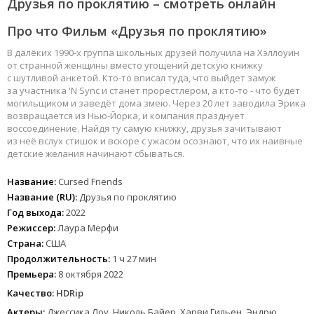
Друзья по проклятию – смотреть онлайн
Про что Фильм «Друзья по проклятию»
В далёких 1990-х группа школьных друзей получила на Хэллоуин
от странной женщины вместо угощений детскую книжку
с шутливой анкетой. Кто-то вписал туда, что выйдет замуж
за участника 'N Sync и станет прорестлером, а кто-то - что будет
могильщиком и заведёт дома змею. Через 20 лет заводила Эрика
возвращается из Нью-Йорка, и компания празднует
воссоединение. Найдя ту самую книжку, друзья зачитывают
из неё вслух стишок и вскоре с ужасом осознают, что их наивные
детские желания начинают сбываться.
Название:
Cursed Friends
Название (RU):
Друзья по проклятию
Год выхода:
2022
Режиссер:
Лаура Мерфи
Страна:
США
Продолжительность:
1 ч 27 мин
Премьера:
8 октября 2022
Качество:
HDRip
Актеры:
Джессика Лоу, Николь Байер, Харви Гильен, Эндрю