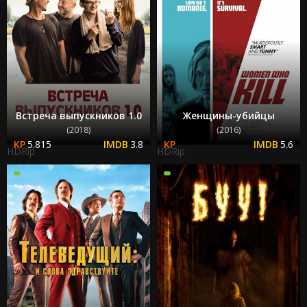
Встреча выпускников 1.0
Женщины-убийцы
(2018)
(2016)
5.815
3.8
5.6
HDRip
HDRip