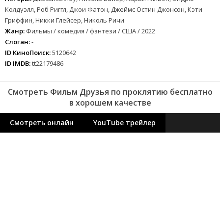
Колдуэлл, Роб Риггл, Джои Фатон, Джеймс Остин Джонсон, Кэти
Гриффин, Никки Глейсер, Николь Ричи
Жанр:
Фильмы / комедия / фэнтези / США / 2022
Слоган:
-
ID КиноПоиск:
5120642
ID IMDB:
tt22179486
Смотреть Фильм Друзья по проклятию бесплатно
в хорошем качестве
Смотреть онлайн
YouTube трейлер