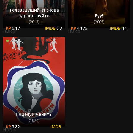
Телеведущий: И снова
здравствуйте
Буу!
(2013)
(2005)
6.17
6.3
4.176
4.1
HDRip
HDRip
Поцелуй Чаниты
(1974)
5.821
HDRip