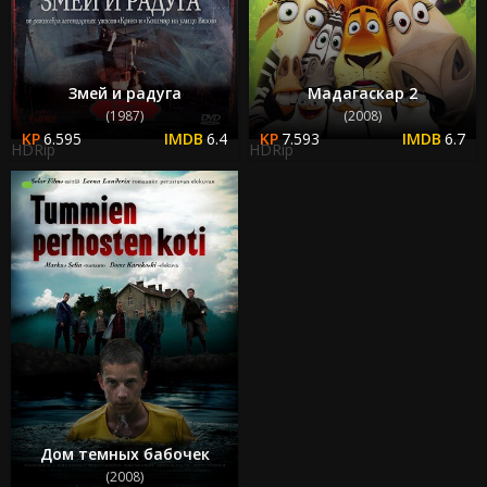
Змей и радуга
Мадагаскар 2
(1987)
(2008)
6.595
6.4
7.593
6.7
HDRip
HDRip
Дом темных бабочек
(2008)