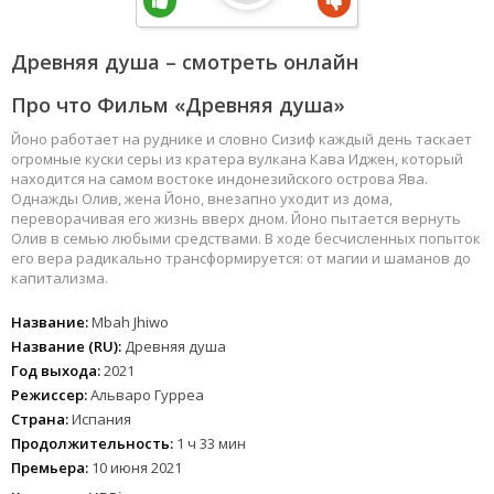
Древняя душа – смотреть онлайн
Про что Фильм «Древняя душа»
Йоно работает на руднике и словно Сизиф каждый день таскает
огромные куски серы из кратера вулкана Кава Иджен, который
находится на самом востоке индонезийского острова Ява.
Однажды Олив, жена Йоно, внезапно уходит из дома,
переворачивая его жизнь вверх дном. Йоно пытается вернуть
Олив в семью любыми средствами. В ходе бесчисленных попыток
его вера радикально трансформируется: от магии и шаманов до
капитализма.
Название:
Mbah Jhiwo
Название (RU):
Древняя душа
Год выхода:
2021
Режиссер:
Альваро Гурреа
Страна:
Испания
Продолжительность:
1 ч 33 мин
Премьера:
10 июня 2021