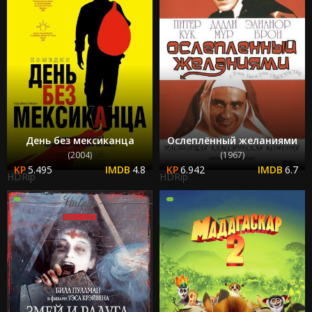
День без мексиканца
Ослеплённый желаниями
(2004)
(1967)
5.495
4.8
6.942
6.7
HDRip
HDRip