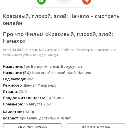
Красивый, плохой, злой: Начало – смотреть
онлайн
Про что Фильм «Красивый, плохой, злой:
Начало»
Агенты ФБР Кэтлин Макчесни и Роберт Ресслер выслеживают
серийного убийцу Теда Банди.
Название:
Ted Bundy: American Boogeyman
Название (RU):
Красивый, плохой, злой: Начало
Год выхода:
2021
Режиссер:
Дэниэл Фаррандс
Страна:
США
Продолжительность:
1 ч 35 мин
Премьера:
16 августа 2021
Качество:
HDRip
Возраст:
зрителям, достигшим 18 лет
6.265
3.9
(47944)
(2100)