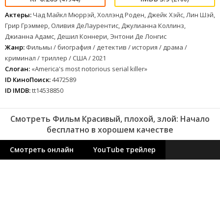
Актеры:
Чад Майкл Мюррэй, Холлэнд Роден, Джейк Хэйс, Лин Шэй,
Грир Грэммер, Оливия ДеЛаурентис, Джулианна Коллинз,
Джианна Адамс, Дешил Коннери, Энтони Де Лонгис
Жанр:
Фильмы / биография / детектив / история / драма /
криминал / триллер / США / 2021
Слоган:
«America's most notorious serial killer»
ID КиноПоиск:
4472589
ID IMDB:
tt14538850
Смотреть Фильм Красивый, плохой, злой: Начало
бесплатно в хорошем качестве
Смотреть онлайн
YouTube трейлер