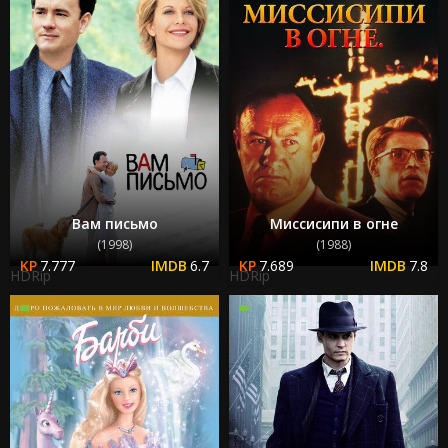
Вам письмо
Миссисипи в огне
(1998)
(1988)
7.777
6.7
7.689
7.8
HDRip
HDRip