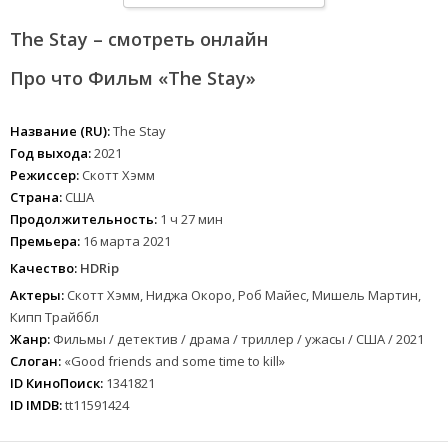
The Stay – смотреть онлайн
Про что Фильм «The Stay»
Название (RU):
The Stay
Год выхода:
2021
Режиссер:
Скотт Хэмм
Страна:
США
Продолжительность:
1 ч 27 мин
Премьера:
16 марта 2021
Качество:
HDRip
Актеры:
Скотт Хэмм, Ниджа Окоро, Роб Майес, Мишель Мартин,
Кипп Трайббл
Жанр:
Фильмы / детектив / драма / триллер / ужасы / США / 2021
Слоган:
«Good friends and some time to kill»
ID КиноПоиск:
1341821
ID IMDB:
tt11591424