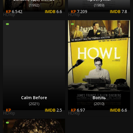
(1992)
(1989)
6.542
6.6
7.209
7.8
HDRip
HDRip
Calm Before
Вопль
(2021)
(2010)
2.5
6.97
6.6
HDRip
HDRip