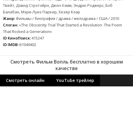
Твейт, Дэвид Стрэтэйрн, Джон Хэмм, Эндрю Роджерс, Боб
Балабан, Мэри-Луиз Паркер, Хезер Клар
Жанр:
Фильмы / биография / драма / мелодрама / США / 2010
Слоган:
«The Obscenity Trial That Started a Revolution. The Poem
That Rocked a Generation»
ID КиноПоиск:
415247
ID IMDB:
tt1049402
Смотреть Фильм Вопль бесплатно в хорошем
качестве
Смотреть онлайн
YouTube трейлер