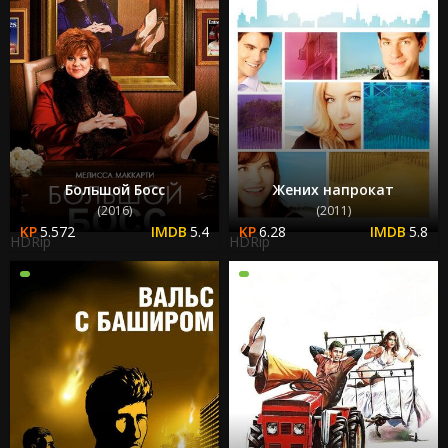
Большой Босс
Жених напрокат
(2016)
(2011)
5.572
5.4
6.28
5.8
HDRip
HDRip