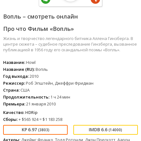
Вопль – смотреть онлайн
Про что Фильм «Вопль»
Жизнь и творчество легендарного битника Аллена Гинзберга. В
центре сюжета – судебное преследование Гинзберга, вызванное
публикацией в 1956 году его скандальной поэмы «Вопль».
Название:
Howl
Название (RU):
Вопль
Год выхода:
2010
Режиссер:
Роб Эпштейн, Джеффри Фридман
Страна:
США
Продолжительность:
1 ч 24 мин
Премьера:
21 января 2010
Качество:
HDRip
Сборы:
+ $565 924 = $1 183 258
6.97
6.6
(3803)
(14000)
Актеры:
Джеймс Франко, Тодд Ротонди, Джон Прескотт, Аарон