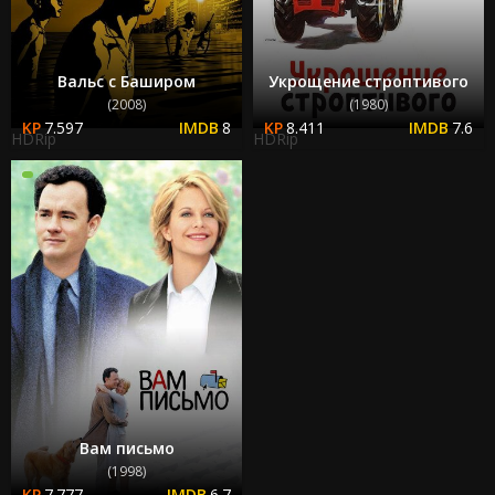
Вальс с Баширом
Укрощение строптивого
(2008)
(1980)
7.597
8
8.411
7.6
HDRip
HDRip
Вам письмо
(1998)
7.777
6.7