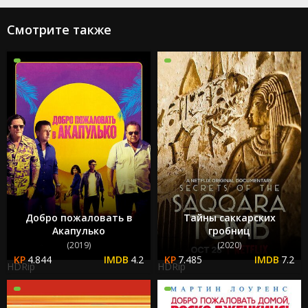
Смотрите также
Добро пожаловать в
Тайны саккарских
Акапулько
гробниц
(2019)
(2020)
4.844
4.2
7.485
7.2
HDRip
HDRip