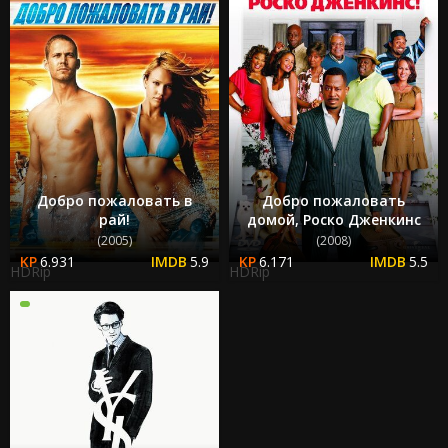
Добро пожаловать в
Добро пожаловать
рай!
домой, Роско Дженкинс
(2005)
(2008)
6.931
5.9
6.171
5.5
HDRip
HDRip