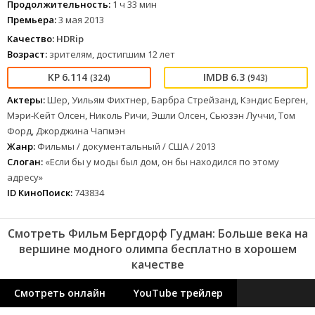
Продолжительность:
1 ч 33 мин
Премьера:
3 мая 2013
Качество:
HDRip
Возраст:
зрителям, достигшим 12 лет
6.114
6.3
(324)
(943)
Актеры:
Шер, Уильям Фихтнер, Барбра Стрейзанд, Кэндис Берген,
Мэри-Кейт Олсен, Николь Ричи, Эшли Олсен, Сьюзэн Луччи, Том
Форд, Джорджина Чапмэн
Жанр:
Фильмы / документальный / США / 2013
Слоган:
«Если бы у моды был дом, он бы находился по этому
адресу»
ID КиноПоиск:
743834
Смотреть Фильм Бергдорф Гудман: Больше века на
вершине модного олимпа бесплатно в хорошем
качестве
Смотреть онлайн
YouTube трейлер