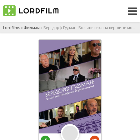
Lordfilms
»
Фильмы
» Бергдорф Гудман: Больше века на вершине модного олимпа