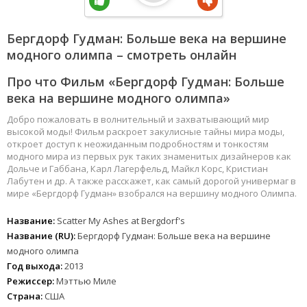
Бергдорф Гудман: Больше века на вершине
модного олимпа – смотреть онлайн
Про что Фильм «Бергдорф Гудман: Больше
века на вершине модного олимпа»
Добро пожаловать в волнительный и захватывающий мир
высокой моды! Фильм раскроет закулисные тайны мира моды,
откроет доступ к неожиданным подробностям и тонкостям
модного мира из первых рук таких знаменитых дизайнеров как
Дольче и Габбана, Карл Лагерфельд, Майкл Корс, Кристиан
Лабутен и др. А также расскажет, как самый дорогой универмаг в
мире «Бергдорф Гудман» взобрался на вершину модного Олимпа.
Название:
Scatter My Ashes at Bergdorf's
Название (RU):
Бергдорф Гудман: Больше века на вершине
модного олимпа
Год выхода:
2013
Режиссер:
Мэттью Миле
Страна:
США