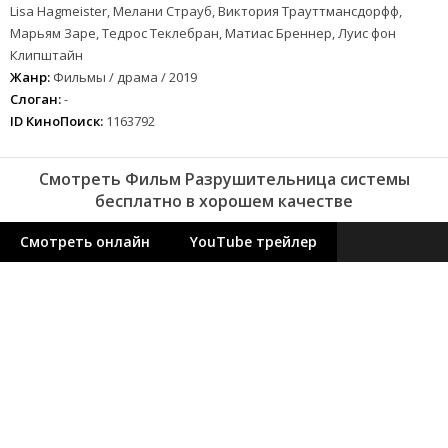
Lisa Hagmeister, Мелани Страуб, Виктория Трауттмансдорфф,
Марьям Заре, Тедрос Теклебран, Матиас Бреннер, Луис фон
Клипштайн
Жанр:
Фильмы / драма / 2019
Слоган:
-
ID КиноПоиск:
1163792
Смотреть Фильм Разрушительница системы
бесплатно в хорошем качестве
Смотреть онлайн
YouTube трейлер