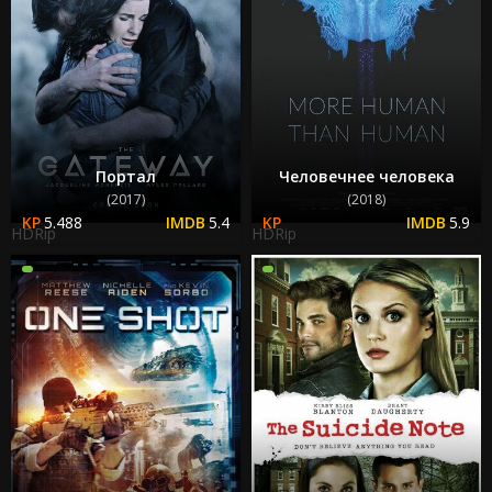
Портал
Человечнее человека
(2017)
(2018)
5.488
5.4
5.9
HDRip
HDRip