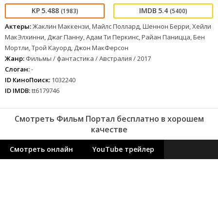
5.488
5.4
(1983)
(5400)
Актеры:
Жаклин Маккензи, Майлс Поллард, Шеннон Берри, Хейли
МакЭлхинни, Джаг Панну, Адам Ти Перкинс, Райан Паницца, Бен
Мортли, Трой Кауорд, Джон МакФерсон
Жанр:
Фильмы / фантастика / Австралия / 2017
Слоган:
-
ID КиноПоиск:
1032240
ID IMDB:
tt6179746
Смотреть Фильм Портал бесплатно в хорошем
качестве
Смотреть онлайн
YouTube трейлер