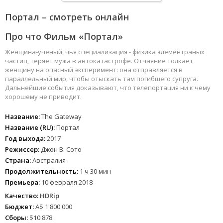
Портал – смотреть онлайн
Про что Фильм «Портал»
Женщина-учёный, чья специализация - физика элементраных
частиц, теряет мужа в автокатастрофе. Отчаяние толкает
женщину на опасный эксперимент: она отправляется в
параллельный мир, чтобы отыскать там погибшего супруга.
Дальнейшие события доказывают, что телепортация ни к чему
хорошему не приводит.
Название:
The Gateway
Название (RU):
Портал
Год выхода:
2017
Режиссер:
Джон В. Сото
Страна:
Австралия
Продолжительность:
1 ч 30 мин
Премьера:
10 февраля 2018
Качество:
HDRip
Бюджет:
A$ 1 800 000
Сборы:
$10 878