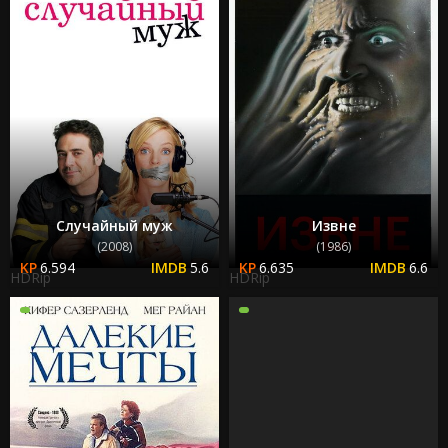
Случайный муж
Извне
(2008)
(1986)
6.594
5.6
6.635
6.6
HDRip
HDRip