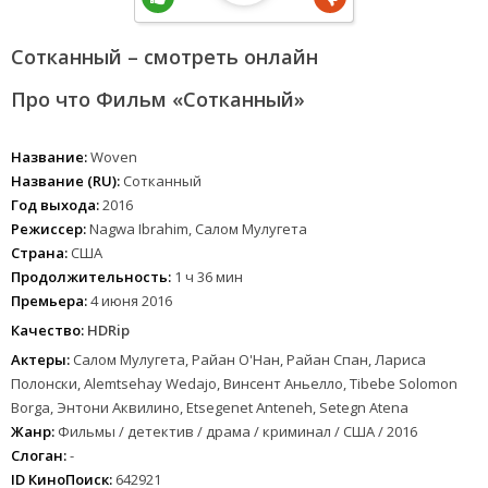
Сотканный – смотреть онлайн
Про что Фильм «Сотканный»
Название:
Woven
Название (RU):
Сотканный
Год выхода:
2016
Режиссер:
Nagwa Ibrahim, Салом Мулугета
Страна:
США
Продолжительность:
1 ч 36 мин
Премьера:
4 июня 2016
Качество:
HDRip
Актеры:
Салом Мулугета, Райан О'Нан, Райан Спан, Лариса
Полонски, Alemtsehay Wedajo, Винсент Аньелло, Tibebe Solomon
Borga, Энтони Аквилино, Etsegenet Anteneh, Setegn Atena
Жанр:
Фильмы / детектив / драма / криминал / США / 2016
Слоган:
-
ID КиноПоиск:
642921