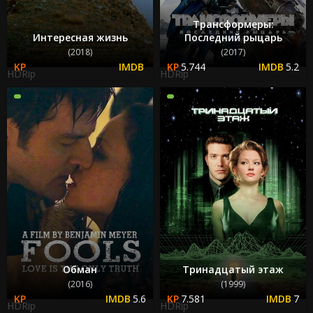
Трансформеры:
Интересная жизнь
Последний рыцарь
(2018)
(2017)
5.744
5.2
HDRip
HDRip
Обман
Тринадцатый этаж
(2016)
(1999)
5.6
7.581
7
HDRip
HDRip