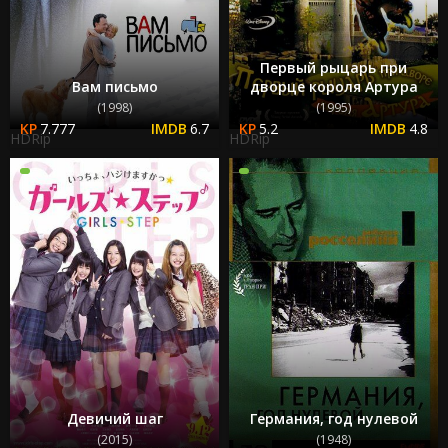
Первый рыцарь при
Вам письмо
дворце короля Артура
(1998)
(1995)
7.777
6.7
5.2
4.8
HDRip
HDRip
Девичий шаг
Германия, год нулевой
(2015)
(1948)