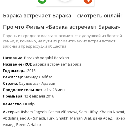
Барака встречает Барака – смотреть онлайн
Про что Фильм «Барака встречает Барака»
Парень из среднего класса знакомиться с девушкой из богатой
семьи, и, конечно, на пути их романтических встреч встают
законы и предрассудки общества.
Название:
Barakah yoqabil Barakah
Название (RU):
Барака встречает Барака
Год выхода:
2016
Режиссер:
Махмуд Саббаг
Страна:
Саудовская Аравия
Продолжительность:
1 ч 28 мин
Премьера:
12 февраля 2016
Качество:
HDRip
Актеры:
Hisham Fageeh, Fatima AlBanawi, Sami Hifny, Khairia Nazmi,
Abdulmajeed Al-Ruhaidi, Turki Shaikh, Marian Bilal, Дана Абед, Тахер
Ахмед, Reem AlHabib