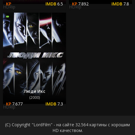
6.5
7.892
7.8
HDRip
HDRip
Люди Икс
(2000)
7.677
7.3
HDRip
(C) Copyright "LordFilm" - на сайте 32.564 картины с хорошим
HD качеством.