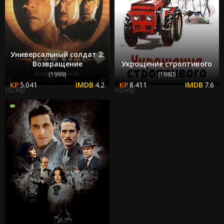
Универсальный солдат 2:
Возвращение
Укрощение строптивого
(1999)
(1980)
5.041
4.2
8.411
7.6
HDRip
HDRip