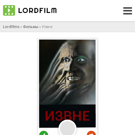
Lordfilms
»
Фильмы
» Извне