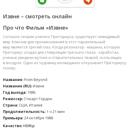
Извне – смотреть онлайн
Про что Фильм «Извне»
Согласно теории ученого Преториуса, существует невидимый
мир. Ключом для проникновения в этот параллельный
мир является третий глаз. Когда резонатор - машина, которую
Преториус создал для стимуляции третьего глаза - заработал,
ученые увидели жутких и отвратительных тварей, скользящих
в воздухе. Одно из чудовищ неожиданно откусывает Преториусу
голову.
Название:
From Beyond
Название (RU):
Извне
Год выхода:
1986
Режиссер:
Стюарт Гордон
Страна:
США, Италия
Продолжительность:
1 ч 21 мин
Премьера:
24 октября 1986
Качество:
HDRip