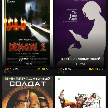
Демоны 2
Цветы лиловые полей
(1986)
(1985)
6.735
5.9
7.876
7.7
HDRip
HDRip