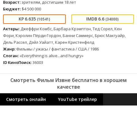
Возраст:
зрителям, достигшим 18 лет
Бюджет:
$4 500 000
6.635
6.6
(10541)
(34000)
Актеры:
Джеффри Комбс, Барбара Крэмптон, Тед Сорел, Кен
Фори, Кэролин Пёрди-Гордон, Банни Саммерс, Брюс Макгуайр,
Дель Рассел, Дэйл Уайатт, Карен Кристенфелд
Жанр:
Фильмы / ужасы / фантастика / США / 1986
Слоган:
«Everythinng is alive...and hungry»
ID КиноПоиск:
36003
Смотреть Фильм Извне бесплатно в хорошем
качестве
Смотреть онлайн
YouTube трейлер