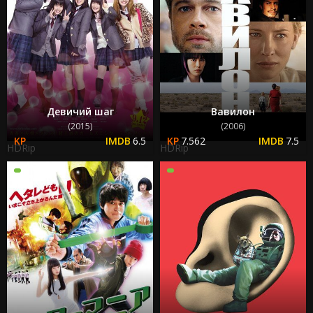
Девичий шаг
Вавилон
(2015)
(2006)
6.5
7.562
7.5
HDRip
HDRip