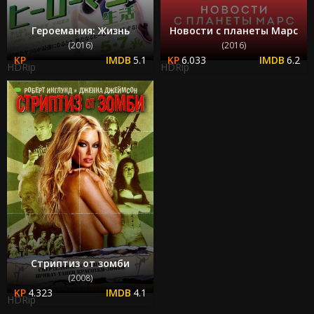
Героемания: Жизнь
Новости с планеты Марс
(2016)
(2016)
5.1
6.033
6.2
HDRip
HDRip
Стриптиз от зомби
(2008)
4.323
4.1
HDRip