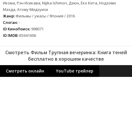
Икома, Рэн Исикава, Nijika Ishimori, Дзюн, Ёко Кита, Нодзоми
Маэда, Атому Мидзуиси
Жанр:
Фильмы / ужасы / Япония / 2016
Слоган:
-
ID КиноПоиск:
998071
ID IMDB:
tt5641606
Смотреть Фильм Трупная вечеринка: Книга теней
бесплатно в хорошем качестве
Смотреть онлайн
YouTube трейлер