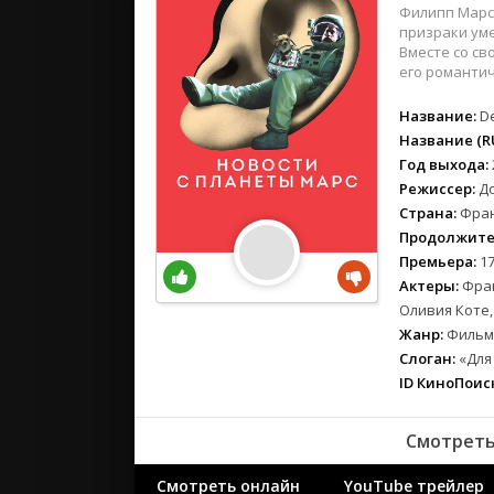
вестерн
Филипп Марс 
военный
призраки уме
Вместе со св
детектив
его романтич
детский
Название:
De
для взрос
Название (RU
документ
Год выхода:
история
Режиссер:
Д
драма
Страна:
Фран
комедия
Продолжите
коротком
Премьера:
17
Актеры:
Фран
криминал
Оливия Коте
мелодрам
Жанр:
Фильмы
музыка
Слоган:
«Для 
мюзикл
ID КиноПоиск
приключе
семейный
Смотреть
спорт
Смотреть онлайн
YouTube трейлер
триллер