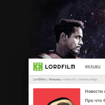
ФИЛЬМЫ
Lordfilms
»
Фильмы
» Новости с планеты Марс
Новости 
биографи
боевик
Про что 