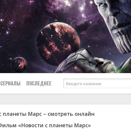
СЕРИАЛЫ
ПОСЛЕДНЕЕ
с планеты Марс – смотреть онлайн
я
биография
Россия
Австралия
1950
1973
боевик
США
Аргентина
1951
1984
Фильм «Новости с планеты Марс»