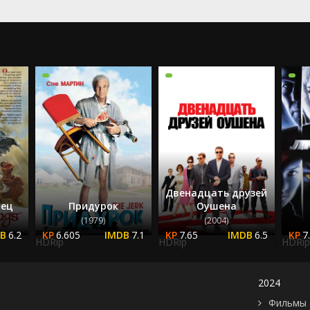
2023
2024
2025
Двенадцать друзей
лец
Придурок
Оушена
(1979)
(2004)
6.2
6.605
7.1
7.65
6.5
7
HDRip
HDRip
HDRip
2024
Фильмы 