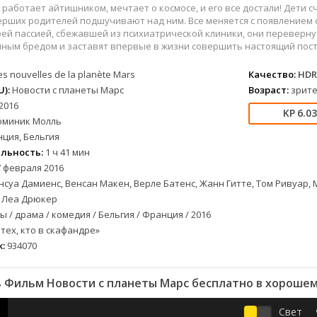
вестерн
СССР
Беларусь
1952
1990
работает айтишником, мечтает о космосе, и его все достали! Дети сч
военный
Австралия
Бельгия
1953
1997
рших родителей подшучивают над ним. Все меняется с появлением 
оей пассией, сбежавшей из психиатрической клиники, они перевернут
детектив
Австрия
Бразилия
1954
1998
ным бредом и заставят впервые в жизни совершить настоящий посту
документальный
Аргентина
Великобритания
1955
1999
s nouvelles de la planète Mars
Качество:
HDR
лых
драма
Афганистан
Венесуэла
1956
2000
):
Новости с планеты Марс
Возраст:
зрите
альный
история
Беларусь
Германия
1957
2001
2016
комедия
Бельгия
Дания
1959
2002
6.0
оминик Молль
криминал
Болгария
Китай
1960
2003
ция, Бельгия
мелодрама
Бразилия
Корея Южная
1961
2004
льность:
1 ч 41 мин
етражка
мюзикл
Великобритания
Мексика
1962
2005
 февраля 2016
суа Дамиенс, Венсан Макен, Верле Батенс, Жанн Гитте, Том Ривуар
приключения
Венгрия
Перу
1963
2006
, Леа Дрюкер
а
семейный
Гвинея
Польша
1965
2007
 / драма / комедия / Бельгия / Франция / 2016
спорт
Германия (ГДР)
Португалия
1966
2008
тех, кто в скафандре»
триллер
Германия (ФРГ)
Сингапур
1967
2009
:
934070
ния
ужасы
Гонконг
Тайвань
1968
2010
фантастика
Греция
Турция
1969
2011
 Фильм Новости с планеты Марс бесплатно в хорошем
фэнтези
Дания
Франция
1970
2012
Свет
музыка
Египет
Хорватия
1971
2013