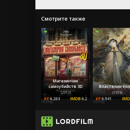
Смотрите также
Магазинчик
самоубийств 3D
Властелин ко
(2012)
(1978)
6.263
6.2
6.941
HDRip
HDRip