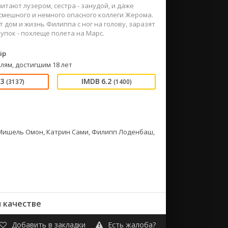
итают лузером, сестра - занудой, и даже
смешного и немного опасного коллеги Жерома.
 дом и жизнь Филиппа с ног на голову, заразят
пок - похлеще полета на Марс.
ip
лям, достигшим 18 лет
33
6.2
(3137)
(1400)
, Мишель Омон, Катрин Сами, Филипп Лоденбаш,
 качестве
Добавить в закладки
Есть жалоба?