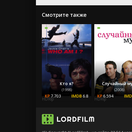
Смотрите также
Кто я?
Случайный м
(1998)
(2008)
7.703
6.8
6.594
HDRip
HDRip