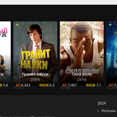
2023
2024
2025
уж
Гранит науки
Сила воли
(2007)
(2016)
5.6
6.303
6.5
7.497
7.1
5
HDRip
HDRip
HDRip
2024
Фильмы 