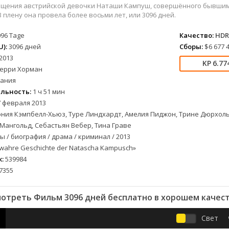
вестерн
СССР
Беларусь
1952
1990
ищения австрийской девочки Наташи Кампуш, совершённого бывшим 
военный
Австралия
Бельгия
1953
1997
В плену она провела более восьми лет, или 3096 дней.
детектив
Австрия
Бразилия
1954
1998
096 Tage
Качество:
HDR
документальный
Аргентина
Великобритания
1955
1999
):
3096 дней
Сборы:
$6 677 
лых
драма
Афганистан
Венесуэла
1956
2000
2013
6.77
альный
история
Беларусь
Германия
1957
2001
ерри Хорман
ания
комедия
Бельгия
Дания
1959
2002
льность:
1 ч 51 мин
криминал
Болгария
Китай
1960
2003
 февраля 2013
мелодрама
Бразилия
Корея Южная
1961
2004
ния Кэмпбелл-Хьюз, Туре Линдхардт, Амелия Пиджон, Трине Дюрхоль
етражка
мюзикл
Великобритания
Мексика
1962
2005
Мангольд, Себастьян Вебер, Тина Граве
приключения
Венгрия
Перу
1963
2006
 / биография / драма / криминал / 2013
а
семейный
Гвинея
Польша
1965
2007
wahre Geschichte der Natascha Kampusch»
:
539984
спорт
Германия (ГДР)
Португалия
1966
2008
7355
триллер
Германия (ФРГ)
Сингапур
1967
2009
ния
ужасы
Гонконг
Тайвань
1968
2010
отреть Фильм 3096 дней бесплатно в хорошем качес
фантастика
Греция
Турция
1969
2011
фэнтези
Дания
Франция
1970
2012
Свет
музыка
Египет
Хорватия
1971
2013