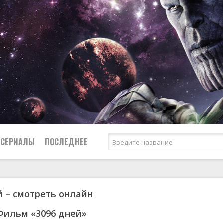
СЕРИАЛЫ
ПОСЛЕДНЕЕ
й – смотреть онлайн
я
биография
Россия
Австралия
1950
1973
боевик
США
Аргентина
1951
1984
Фильм «3096 дней»