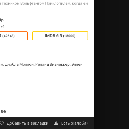
техником Вольфгангом Приклопилем, когда ей
ip
474
4
6.5
(42648)
(18000)
м, Дирбла Моллой, Рёланд Визнеккер, Эллен
тве
Добавить в закладки
Есть жалоба?