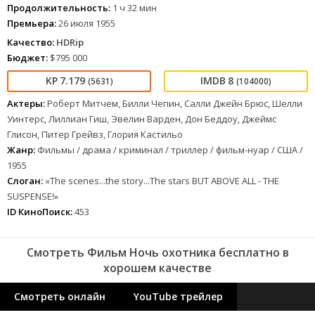
Продолжительность:
1 ч 32 мин
Премьера:
26 июля 1955
Качество:
HDRip
Бюджет:
$795 000
7.179
8
(5631)
(104000)
Актеры:
Роберт Митчем, Билли Чепин, Салли Джейн Брюс, Шелли
Уинтерс, Лиллиан Гиш, Эвелин Варден, Дон Беддоу, Джеймс
Глисон, Питер Грейвз, Глория Кастильо
Жанр:
Фильмы / драма / криминал / триллер / фильм-нуар / США /
1955
Слоган:
«The scenes...the story...The stars BUT ABOVE ALL - THE
SUSPENSE!»
ID КиноПоиск:
453
Смотреть Фильм Ночь охотника бесплатно в
хорошем качестве
Смотреть онлайн
YouTube трейлер