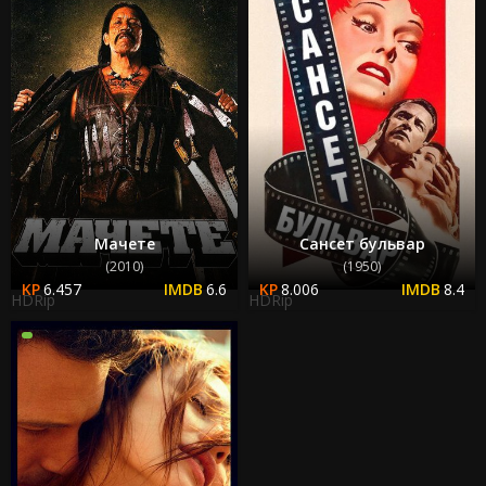
Мачете
Сансет бульвар
(2010)
(1950)
6.457
6.6
8.006
8.4
HDRip
HDRip