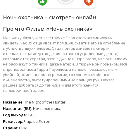
Ночь охотника – смотреть онлайн
Про что Фильм «Ночь охотника»
Мальчику Джону и его сестричке Пэрл «посчастливилось»
увидеть, как их отца увозит полиция, схватив его за ограбление
и убийство двух человек. Отца приговаривают к смерти
и вешают, в наследство детям остаются украденные деньги,
которые отец спрятал, взяв с Джона и Пэрл слово, что они никому
не расскажут о тайнике, даже матери. В тюрьме он познакомился
с проповедником Гарри Пауэллом, а на деле - безжалостным
убийцей, помешанном на религии, со словами «любовь»
и «ненависть», вытатуированными на пальцах рук. Пауэлл
решает добраться до тайника и для этого женится
на доверчивой вдове.
Название:
The Night of the Hunter
Название (RU):
Ночь охотника
Год выхода:
1955
Режиссер:
Чарльз Лотон
Страна:
США