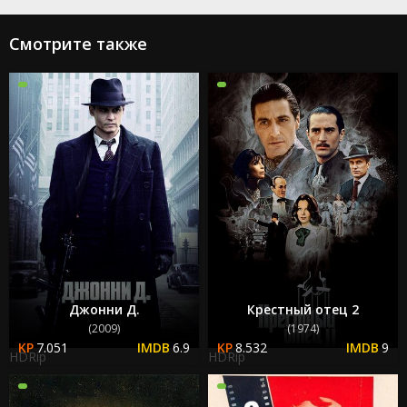
Смотрите также
Джонни Д.
Крестный отец 2
(2009)
(1974)
7.051
6.9
8.532
9
HDRip
HDRip