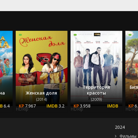
2023
2024
2025
Территория
Биз
на
Женская доля
красоты
(2014)
(2009)
6.4
7.967
3.2
3.958
6
HDRip
HDRip
HDRip
2024
Фильмы 