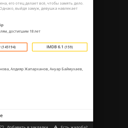
на, его отец делает всё, чтобы замять дело.
. Однако, выйдя замуж, девушка навлекает
ip
лям, достигшим 18 лет
9
6.1
(145194)
(159)
нова, Алдияр Жапарханов, Ануар Баймухаев,
ве
Добавить в закладки
Есть жалоба?