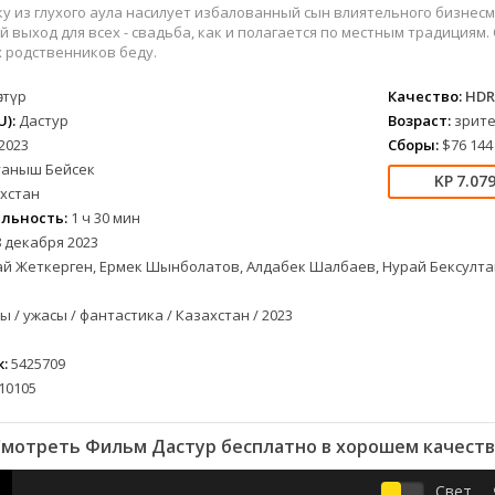
вестерн
СССР
Беларусь
1952
1990
у из глухого аула насилует избалованный сын влиятельного бизнесме
военный
Австралия
Бельгия
1953
1997
 выход для всех - свадьба, как и полагается по местным традициям
 родственников беду.
детектив
Австрия
Бразилия
1954
1998
документальный
Аргентина
Великобритания
1955
1999
стүр
Качество:
HDR
лых
драма
Афганистан
Венесуэла
1956
2000
):
Дастур
Возраст:
зрите
2023
Сборы:
$76 144
альный
история
Беларусь
Германия
1957
2001
уаныш Бейсек
комедия
Бельгия
Дания
1959
2002
7.07
хстан
криминал
Болгария
Китай
1960
2003
льность:
1 ч 30 мин
мелодрама
Бразилия
Корея Южная
1961
2004
 декабря 2023
етражка
мюзикл
Великобритания
Мексика
1962
2005
й Жеткерген, Ермек Шынболатов, Алдабек Шалбаев, Нурай Бексулта
приключения
Венгрия
Перу
1963
2006
 / ужасы / фантастика / Казахстан / 2023
а
семейный
Гвинея
Польша
1965
2007
спорт
Германия (ГДР)
Португалия
1966
2008
:
5425709
триллер
Германия (ФРГ)
Сингапур
1967
2009
10105
ния
ужасы
Гонконг
Тайвань
1968
2010
фантастика
Греция
Турция
1969
2011
мотреть Фильм Дастур бесплатно в хорошем качест
фэнтези
Дания
Франция
1970
2012
Свет
музыка
Египет
Хорватия
1971
2013