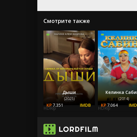
Смотрите также
Дыши
Келинка Саби
(2025)
(2014)
7.351
7.064
HDRip
HDRip