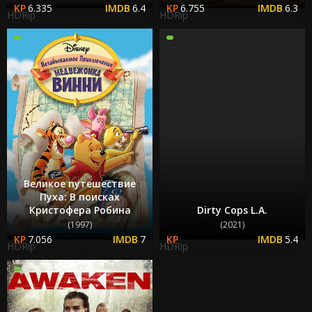
6.335
6.4
6.755
6.3
HDRip
HDRip
Великое путешествие
Пуха: В поисках
Кристофера Робина
Dirty Cops L.A.
(1997)
(2021)
7.056
7
5.4
HDRip
HDRip