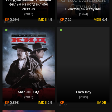
фильм из когда-либо
снятых
Счастливый случай
(2018)
(1994)
5.694
4.9
7.26
6.4
HDRip
HDRip
Малыш Кид
Taco Boy
(2018)
(2019)
5.898
5.9
HDRip
HDRip