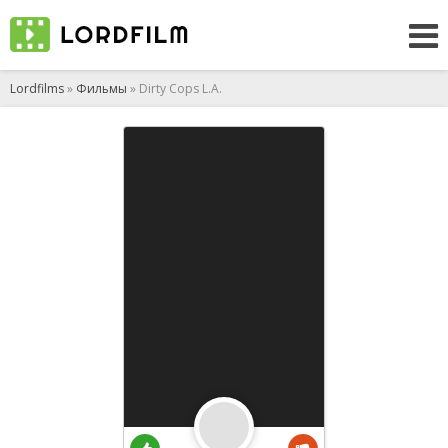
Lordfilms
»
Фильмы
» Dirty Cops L.A.