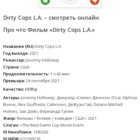
Dirty Cops L.A. – смотреть онлайн
Про что Фильм «Dirty Cops L.A.»
Название (RU):
Dirty Cops L.A.
Год выхода:
2021
Режиссер:
Jovonny Holloway
Страна:
США
Продолжительность:
1 ч 42 мин
Премьера:
24 сентября 2021
Качество:
HDRip
Актеры:
Jovonny Holloway, Джералд «Слинк» Джонсон, D'Lai, Alphnia
Boone, Alex Giuffreda, Caliivision, ДеЖуан Гай, Delano Mitchell
Holmes, Зак Дэйн, Фернанда Тапия
Жанр:
Фильмы / боевик / комедия / США / 2021
Слоган:
«The Best Damn Cop Movie Ever!»
ID КиноПоиск:
1382262
ID IMDB:
tt12269216