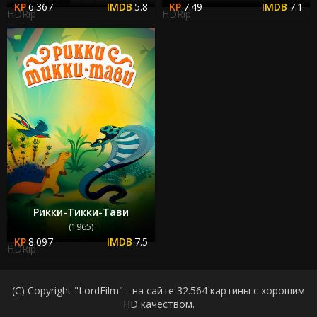
6.367
5.8
7.49
7.1
HDRip
HDRip
Рикки-Тикки-Тави
(1965)
8.097
7.5
HDRip
(C) Copyright "LordFilm" - на сайте 32.564 картины с хорошим
HD качеством.