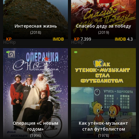
Интересная жизнь
Спасибо деду за победу
(2018)
(2019)
7.399
4.3
HDRip
HDRip
Операция «С новым
Как утёнок-музыкант
годом»
стал футболистом
(1996)
(1978)