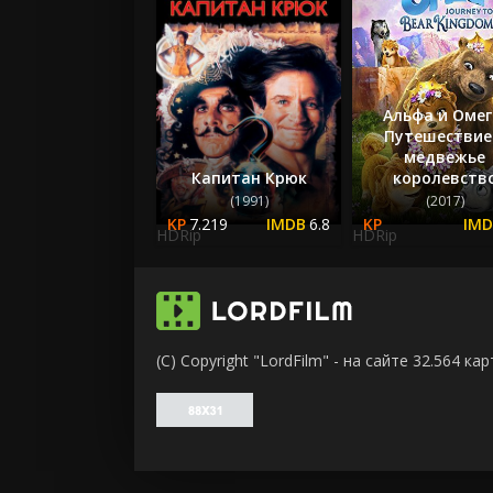
Альфа и Омег
Путешествие
медвежье
Капитан Крюк
королевств
(1991)
(2017)
7.219
6.8
HDRip
HDRip
(C) Copyright "LordFilm" - на сайте 32.564 