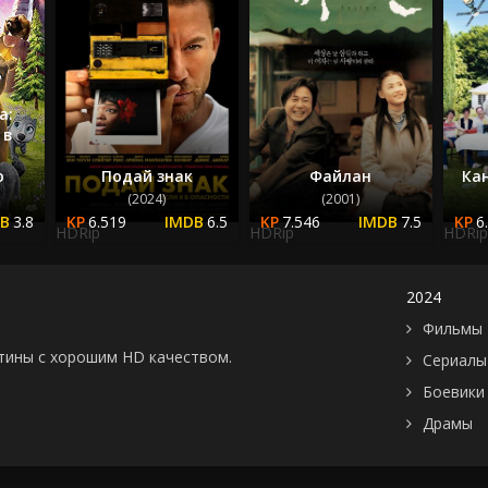
Япония
2006
2007
2008
2009
а:
2010
 в
2011
о
Подай знак
Файлан
Ка
2012
(2024)
(2001)
2013
3.8
6.519
6.5
7.546
7.5
6
HDRip
HDRip
HDRip
2014
2015
2016
2024
2017
Фильмы 
2018
картины с хорошим HD качеством.
Сериалы
2019
Боевики
2020
Драмы
2021
2022