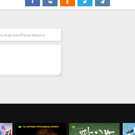
Таиланд
1989
Тайвань
1990
Турция
1991
Узбекистан
1992
Украина
1993
Филиппины
1994
Финляндия
1995
Франция
1996
Чехия
1997
Чехословакия
1998
Чили
1999
Швейцария
2000
Швеция
2001
Эстония
2002
ЮАР
2003
Югославия
2004
Югославия (ФР)
2005