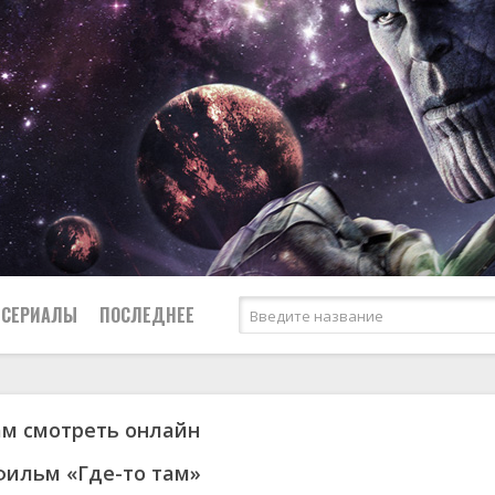
СЕРИАЛЫ
ПОСЛЕДНЕЕ
ам смотреть онлайн
я
биография
Россия
Австралия
1950
1973
боевик
США
Аргентина
1951
1984
фильм «Где-то там»