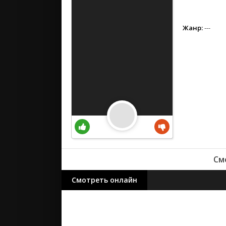
вестерн
военный
детектив
Жанр:
---
детский
для взрос
документ
история
драма
комедия
коротком
криминал
мелодрам
См
музыка
мюзикл
Смотреть онлайн
приключе
семейный
спорт
триллер