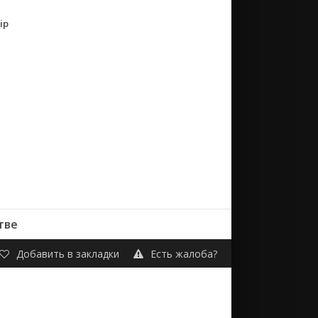
ip
тве
Добавить в закладки
Есть жалоба?