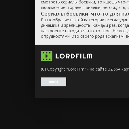
смотреть сериалы боевики, то ищешь что-то
любимом ресторане – знаешь, чего ждать, и
Сериалы боевики: что-то для к
Разнообразие в этой категории всегда уди
динамика и зрелищность. Каждый раз, когд
настроение находится что-то своё. Не всег
с трудностями. Это своего рода эскапизм, 
(C) Copyright "LordFilm" - на сайте 32.564 