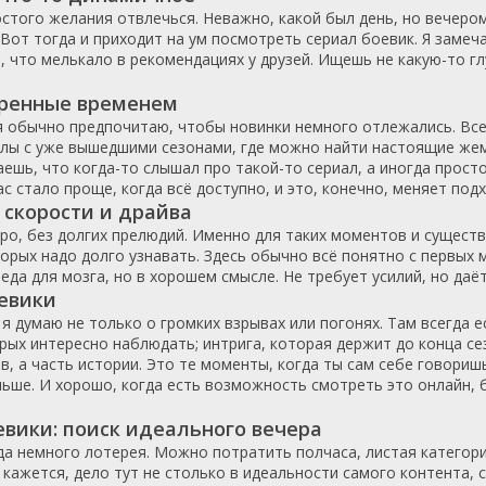
стого желания отвлечься. Неважно, какой был день, но вечером
Казахстан
Швейцария
1972
2014
Вот тогда и приходит на ум посмотреть сериал боевик. Я замеч
ка
Китай
Швеция
1973
2015
, что мелькало в рекомендациях у друзей. Ищешь не какую-то г
ар
Корея Южная
Япония
1974
2016
еренные временем
Мексика
Россия
1975
2017
 я обычно предпочитаю, чтобы новинки немного отлежались. Всег
Нигерия
США
1976
2018
елы с уже вышедшими сезонами, где можно найти настоящие жем
Нидерланды
Украина
1977
2019
ешь, что когда-то слышал про такой-то сериал, а иногда прост
с стало проще, когда всё доступно, и это, конечно, меняет подх
Новая Зеландия
1978
2020
 скорости и драйва
Норвегия
1979
2021
ро, без долгих прелюдий. Именно для таких моментов и существ
ОАЭ
1980
2022
орых надо долго узнавать. Здесь обычно всё понятно с первых м
еда для мозга, но в хорошем смысле. Не требует усилий, но даёт
Перу
1981
2023
евики
Польша
1982
2024
 я думаю не только о громких взрывах или погонях. Там всегда 
Португалия
1983
2025
рых интересно наблюдать; интрига, которая держит до конца се
Реюньон
1984
в, а часть истории. Это те моменты, когда ты сам себе говори
льше. И хорошо, когда есть возможность смотреть это онлайн, 
Румыния
1985
Саудовская Аравия
1986
вики: поиск идеального вечера
Сербия
1987
а немного лотерея. Можно потратить полчаса, листая категории,
кажется, дело тут не столько в идеальности самого контента, с
Словения
1988