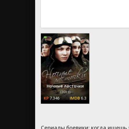
вестерн
военный
детектив
детский
для взрос
документ
история
драма
комедия
коротком
криминал
мелодрам
Ночные ласточки
музыка
(2013)
7.346
6.3
мюзикл
приключе
семейный
спорт
Сериалы боевики: когда ищешь
триллер