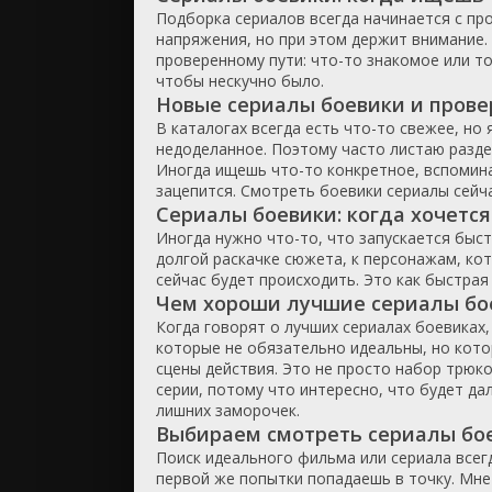
Подборка сериалов всегда начинается с про
ужасы
напряжения, но при этом держит внимание. 
фантасти
проверенному пути: что-то знакомое или то
чтобы нескучно было.
фильм-ну
Новые сериалы боевики и пров
фэнтези
В каталогах всегда есть что-то свежее, но
недоделанное. Поэтому часто листаю разд
Иногда ищешь что-то конкретное, вспомина
зацепится. Смотреть боевики сериалы сейча
Сериалы боевики: когда хочется
Иногда нужно что-то, что запускается быст
долгой раскачке сюжета, к персонажам, кот
сейчас будет происходить. Это как быстрая 
Чем хороши лучшие сериалы бо
Когда говорят о лучших сериалах боевиках,
которые не обязательно идеальны, но кото
сцены действия. Это не просто набор трюко
серии, потому что интересно, что будет да
лишних заморочек.
Выбираем смотреть сериалы бое
Поиск идеального фильма или сериала всегд
первой же попытки попадаешь в точку. Мне 