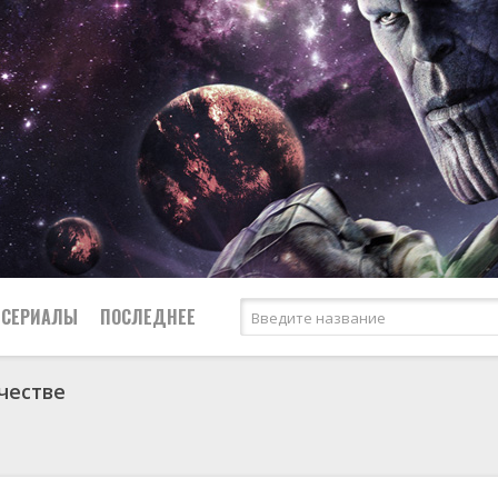
СЕРИАЛЫ
ПОСЛЕДНЕЕ
честве
я
биография
Россия
Австралия
1950
1973
боевик
США
Аргентина
1951
1984